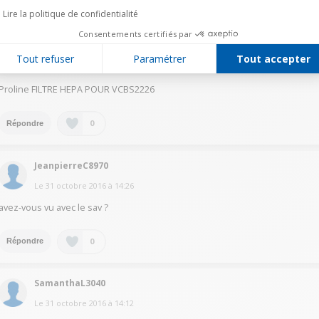
0
Répondre
Lire la politique de confidentialité
Consentements certifiés par
GerardC5015
Tout refuser
Paramétrer
Tout accepter
Le
31 octobre 2016
à
14:43
Proline FILTRE HEPA POUR VCBS2226
0
Répondre
JeanpierreC8970
Le
31 octobre 2016
à
14:26
avez-vous vu avec le sav ?
0
Répondre
SamanthaL3040
Le
31 octobre 2016
à
14:12