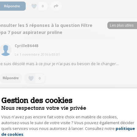
0
Répondre
nsulter les 5 réponses à la question Filtre
pa 7 pour aspirateur proline
CyrilleB6448
Le
1 novembre 2016
à
03:01
je suis désolé mais à ce jour je n'ai pas eu besoin de le changer...
0
Répondre
Auteur(e)
kevi15891143
Gestion des cookies
Le
31 octobre 2016
à
15:33
Nous respectons votre vie privée
J ai deja achete le produit. Je n ai pas encore contacté le sav. Gerard je ne
Vous n'avez pas encore fait votre choix en matière de cookies,
comprend pas votre réponse elle ne fait que citer ce dont je suis à la
autorisez-vous le suivi de votre visite ? Vous pouvez également décider
recherche
quels services vous nous autorisez à lancer. Consultez notre
politique
Axeptio consent
de cookies
.