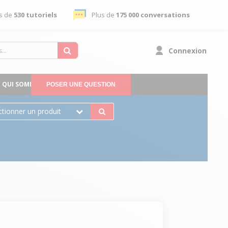
s de
530 tutoriels
Plus de
175 000 conversations
Connexion
QUI SOMMES-NOUS
POSER UNE QUESTION
ctionner un produit