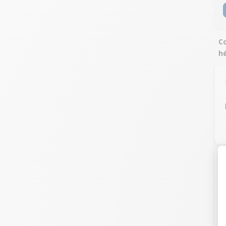
Co
hé