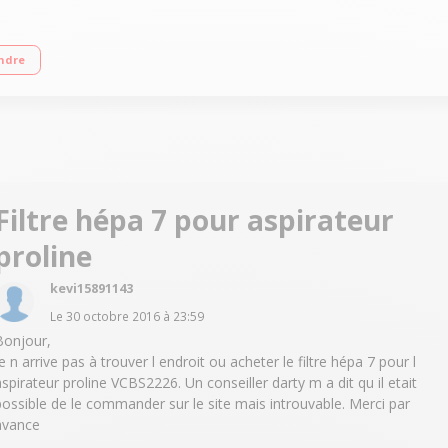
ttes : E Classe d'efficacité énergétique : A Qualité de Filtration : G Brosse dou
ndre
Filtre hépa 7 pour aspirateur
proline
kevi15891143
Le
30 octobre 2016
à
23:59
Bonjour,
Je n arrive pas à trouver l endroit ou acheter le filtre hépa 7 pour l
aspirateur proline VCBS2226. Un conseiller darty m a dit qu il etait
possible de le commander sur le site mais introuvable. Merci par
avance