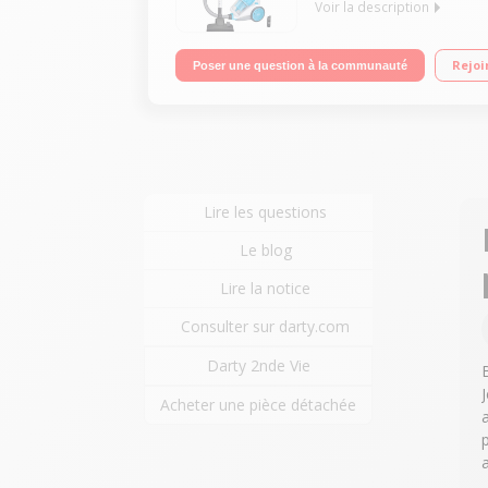
Voir la description
Efficacité aspiration sols durs : B - Tapis / moque
Rejoi
Poser une question à la communauté
Lire les questions
Le blog
Lire la notice
Consulter sur darty.com
Darty 2nde Vie
Acheter une pièce détachée