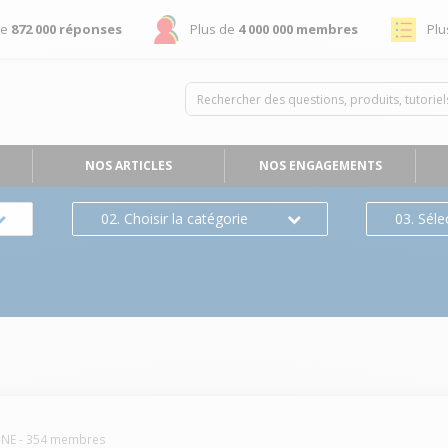
de
872 000 réponses
Plus de
4 000 000 membres
Plu
NOS ARTICLES
NOS ENGAGEMENTS
02. Choisir la catégorie
03. Séle
INE
-
354
membres