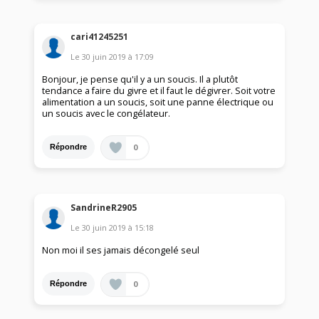
cari41245251
Le
30 juin 2019
à
17:09
Bonjour, je pense qu'il y a un soucis. Il a plutôt
tendance a faire du givre et il faut le dégivrer. Soit votre
alimentation a un soucis, soit une panne électrique ou
un soucis avec le congélateur.
0
Répondre
SandrineR2905
Le
30 juin 2019
à
15:18
Non moi il ses jamais décongelé seul
0
Répondre