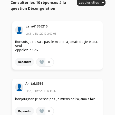
Consulter les 10 réponses à la
question Décongelation
gera61366215
Le
3 juillet 2019
à
00:08
Bonsoir. Je ne sais pas, le mien n a jamais degivré tout
seul.
Appelez le SAV
0
Répondre
AnitaL8536
Le
2 juillet 2019
à
14:42
bonjour,non je pense pas ,le miens ne l'a jamais fait
0
Répondre