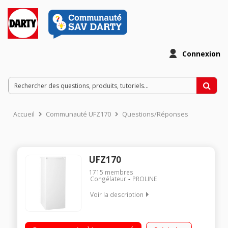
Connexion
Accueil
Communauté UFZ170
Questions/Réponses
UFZ170
1715
membres
Congélateur
PROLINE
Voir la description
Volume 165 L - Dimensions HxLxP : 143x55x58 cm - A+ Froid
statique Contrôle mécanique - Autonomie 12 h 6 tiroirs