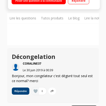
Rejoindre
Poser une question à la communauté
Lire les questions
Tutos produits
Le blog
Lire la notice
Décongelation
CORALINE37
Le
30 juin 2019
à
00:39
Bonjour, mon congelateur c'est dégivré tout seul est
ce normal? merci
0
Répondre