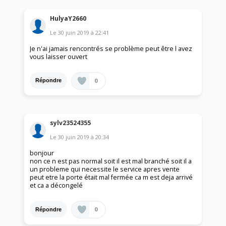
HulyaY2660
Le
30 juin 2019
à
22:41
Je n'ai jamais rencontrés se problème peut être l avez
vous laisser ouvert
0
Répondre
sylv23524355
Le
30 juin 2019
à
20:34
bonjour
non ce n est pas normal soit il est mal branché soit il a
un probleme qui necessite le service apres vente
peut etre la porte était mal fermée ca m est deja arrivé
et ca a décongelé
0
Répondre