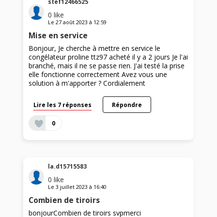
stef12466525
0
like
Le
27 août 2023
à
12:59
Mise en service
Bonjour, Je cherche à mettre en service le
congélateur proline ttz97 acheté il y a 2 jours Je l'ai
branché, mais il ne se passe rien. J'ai testé la prise
elle fonctionne correctement Avez vous une
solution à m'apporter ? Cordialement
Lire les 7 réponses
Répondre
0
la.d15715583
0
like
Le
3 juillet 2023
à
16:40
Combien de tiroirs
bonjourCombien de tiroirs svpmerci