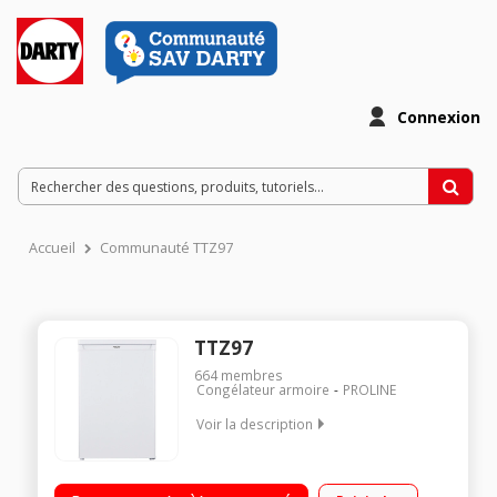
Connexion
Accueil
Communauté TTZ97
TTZ97
664
membres
Congélateur armoire
PROLINE
Voir la description
Volume 91 L - Dimensions : (H-L-P) 85x55x58 cm - Classe F -
40dB Congélateur à Froid statique Puissance de congélation