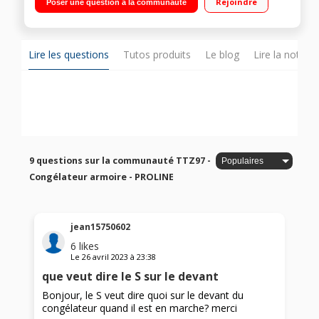
Rejoindre
Poser une question à la communauté
4.4kg/24h Faible encombrement
Lire les questions
Tutos produits
Le blog
Lire la notice
9 questions sur la communauté TTZ97 -
Congélateur armoire - PROLINE
jean15750602
6
likes
Le
26 avril 2023
à
23:38
que veut dire le S sur le devant
Bonjour, le S veut dire quoi sur le devant du
congélateur quand il est en marche? merci