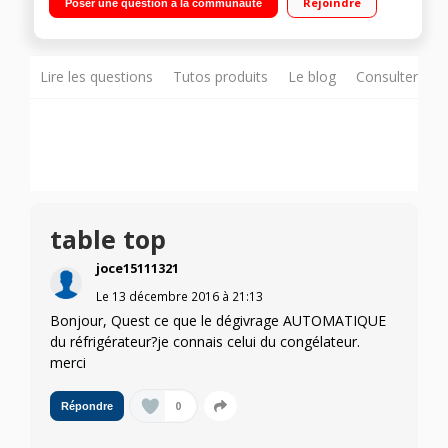
Rejoindre
Poser une question à la communauté
A retirer gratuitement sous 1 h dans nos magasins
Lire les questions
Tutos produits
Le blog
Consulter sur
table top
joce15111321
Le
13 décembre 2016
à
21:13
Bonjour, Quest ce que le dégivrage AUTOMATIQUE
du réfrigérateur?je connais celui du congélateur.
merci
0
Répondre