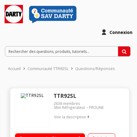
Connexion
Accueil
Communauté TTR92SL
Questions/Réponses
TTR92SL
2638
membres
Mini Réfrigerateur
PROLINE
Voir la description
Volume 92 L - Dimensions HxLxP : 85x48x46 cm - A+
Réfrigérateur à froid statique 92 L Compartiment glaçons 10 L