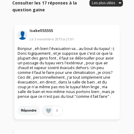
Consulter les 17 réponses à la
question gaine
IsabellS5555
Le
3 novembre 2015
à
21:01
Bonjour , eh bien l'évacuation va....au bout du tuyau! :-)
Donc logiquement , et je suppose que c'est ce que la
plupart des gens font , il faut se débrouiller pour avoir
un passage du tuyau vers l'extérieur , pour que air
chaud et vapeur soient évacués dehors. Un peu
comme il faut le faire pour une climatisation , je crois?
Ceci dit , personnellement , j'ai tout simplement une
évacuation...en direct , dans la salle de bain , et du
coup je n'ai même pas mis le tuyau! Mon linge , ma
salle de bain et moi-même nous portons bien , mais je
pense que ce n'est pas du tout "comme il fait faire" .
1
Répondre