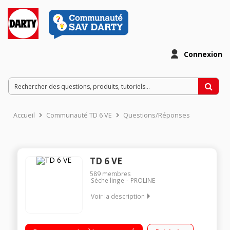
Connexion
Accueil
Communauté TD 6 VE
Questions/Réponses
TD 6 VE
589
membres
Sèche linge
PROLINE
Voir la description
Capacité 6 Kg - Evacuation Séchage par sonde électronique 15
programmes - rotation alternée