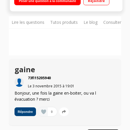
Rejoindre
Poser une question à la communauté
Lire les questions
Tutos produits
Le blog
Consulter sur
gaine
73fi15205940
Le
3 novembre 2015
à
19:01
Bonjour, une fois la gaine en-boiter, ou va l
évacuation ? merci
0
Répondre