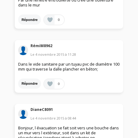
Par une fenêtre entrouverte ou crée une ouverture
dans le mur
0
Répondre
RémiM8962
Le
4 novembre 2015
à
11:28
Dans le vide sanitaire par un tuyau pvc de diamètre 100
mm qui traverse la dalle plancher en béton;
0
Répondre
DianeC8091
Le
4 novembre 2015
à
08:44
Bonjour, l évacuation se fait soit vers une bouche dans
un mur vers l extérieur, soit dans un kit de
récupération (condensation) à acheter en