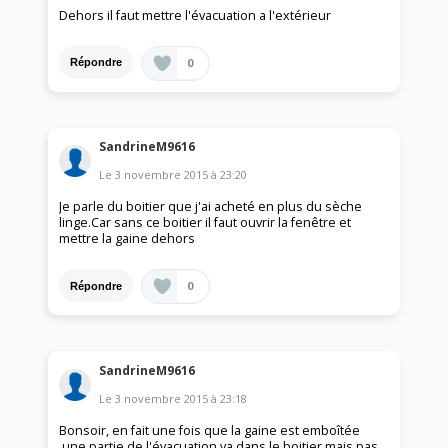
Dehors il faut mettre l'évacuation a l'extérieur
0
Répondre
SandrineM9616
Le
3 novembre 2015
à
23:20
Je parle du boitier que j'ai acheté en plus du sèche
linge.Car sans ce boitier il faut ouvrir la fenêtre et
mettre la gaine dehors
0
Répondre
SandrineM9616
Le
3 novembre 2015
à
23:18
Bonsoir, en fait une fois que la gaine est emboîtée
,une partie de l'évacuation va dans le boitier mais pas