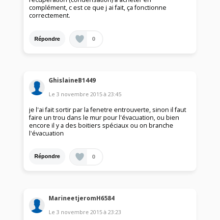
complément, c est ce que j ai fait, ça fonctionne
correctement.
0
Répondre
GhislaineB1449
Le
3 novembre 2015
à
23:45
je l'ai fait sortir par la fenetre entrouverte, sinon il faut
faire un trou dans le mur pour l'évacuation, ou bien
encore il y a des boitiers spéciaux ou on branche
l'évacuation
0
Répondre
MarineetjeromH6584
Le
3 novembre 2015
à
23:23