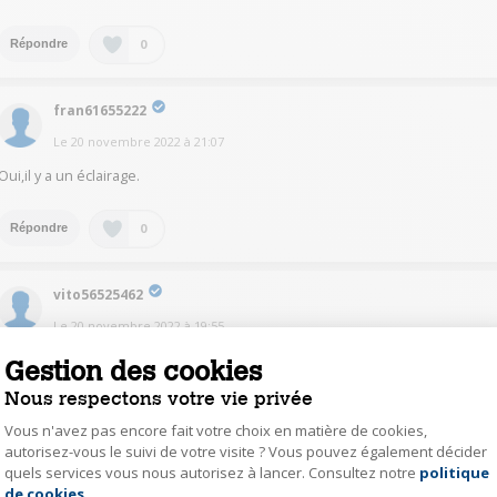
0
Répondre
fran61655222
Le
20 novembre 2022
à
21:07
Oui,il y a un éclairage.
0
Répondre
vito56525462
Le
20 novembre 2022
à
19:55
Il y a effectivement un éclairage intérieur
Gestion des cookies
Nous respectons votre vie privée
0
Répondre
Vous n'avez pas encore fait votre choix en matière de cookies,
autorisez-vous le suivi de votre visite ? Vous pouvez également décider
quels services vous nous autorisez à lancer. Consultez notre
politique
Axeptio consent
eric62326421
de cookies
.