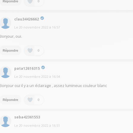
0
Répondre
clau34426662
Le
20 novembre 2022
à
16:57
Bonjour, oui.
0
Répondre
pata12616315
Le
20 novembre 2022
à
16:54
Bonjour oui il y a un éclairage , assez lumineux couleur blanc
0
Répondre
seba42361553
Le
20 novembre 2022
à
16:51