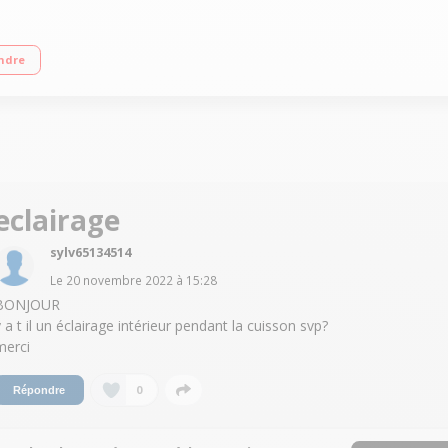
e 900 Watts Programmateur mécanique simple à utiliser 6 niveaux de puissanc
ndre
eclairage
sylv65134514
Le
20 novembre 2022
à
15:28
BONJOUR
y a t il un éclairage intérieur pendant la cuisson svp?
merci
0
Répondre