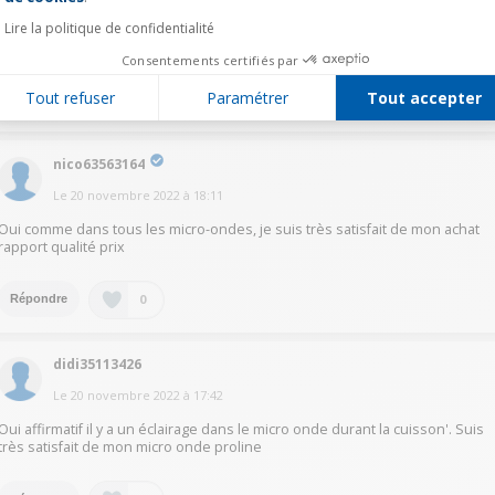
Le
20 novembre 2022
à
19:03
Lire la politique de confidentialité
Oui des qu il est en fonction l eclairage est mis en route
Consentements certifiés par
Tout refuser
Paramétrer
Tout accepter
0
Répondre
nico63563164
Le
20 novembre 2022
à
18:11
Oui comme dans tous les micro-ondes, je suis très satisfait de mon achat
rapport qualité prix
0
Répondre
didi35113426
Le
20 novembre 2022
à
17:42
Oui affirmatif il y a un éclairage dans le micro onde durant la cuisson'. Suis
très satisfait de mon micro onde proline