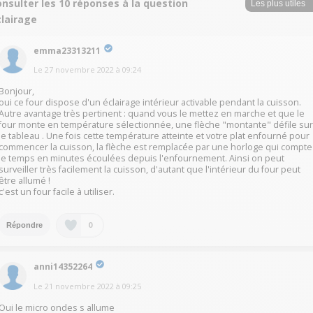
nsulter les 10 réponses à la question
clairage
emma23313211
Le
27 novembre 2022
à
09:24
Bonjour,
oui ce four dispose d'un éclairage intérieur activable pendant la cuisson.
Autre avantage très pertinent : quand vous le mettez en marche et que le
four monte en température sélectionnée, une flèche "montante" défile su
le tableau . Une fois cette température atteinte et votre plat enfourné pour
commencer la cuisson, la flèche est remplacée par une horloge qui compte
le temps en minutes écoulées depuis l'enfournement. Ainsi on peut
surveiller très facilement la cuisson, d'autant que l'intérieur du four peut
être allumé !
c'est un four facile à utiliser.
0
Répondre
anni14352264
Le
21 novembre 2022
à
09:25
Oui le micro ondes s allume