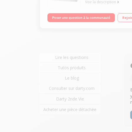
Voir la description
Diamètre du plateau 32,5 - Capacité 28L Puissanc
Rejoi
Poser une question à la communauté
Lire les questions
Tutos produits
Le blog
Consulter sur darty.com
Darty 2nde Vie
Acheter une pièce détachée