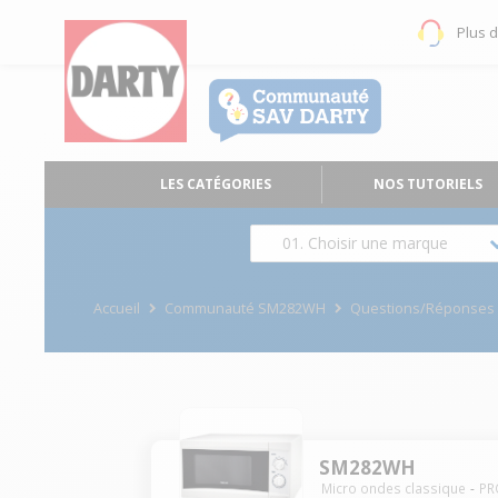
Plus 
LES CATÉGORIES
NOS TUTORIELS
01. Choisir une marque
Accueil
Communauté SM282WH
Questions/Réponses
SM282WH
Micro ondes classique
PR