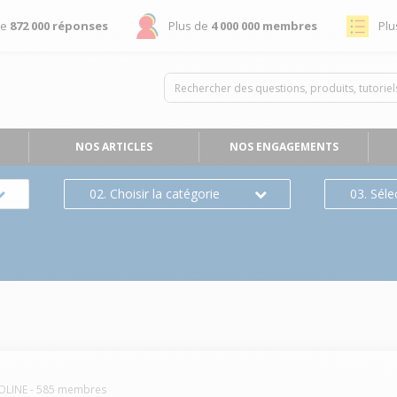
de
872 000 réponses
Plus de
4 000 000 membres
Plu
NOS ARTICLES
NOS ENGAGEMENTS
02. Choisir la catégorie
03. Séle
OLINE
-
585
membres