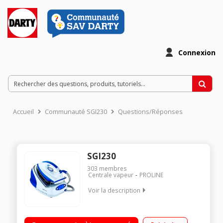
Connexion
Accueil
Communauté SGI230
Questions/Réponses
SGI230
303
membres
Centrale vapeur
PROLINE
Voir la description
Vapeur haute pression : 3 bars Autonomie illimitée - Temps de
chauffe : 2 min Débit vapeur : 70 g/min Contrôle digitaux