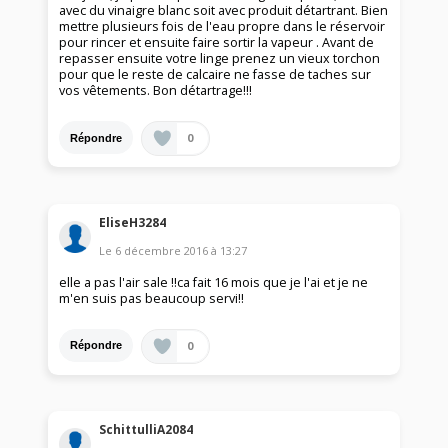
avec du vinaigre blanc soit avec produit détartrant. Bien
mettre plusieurs fois de l'eau propre dans le réservoir
pour rincer et ensuite faire sortir la vapeur . Avant de
repasser ensuite votre linge prenez un vieux torchon
pour que le reste de calcaire ne fasse de taches sur
vos vêtements. Bon détartrage!!!
0
Répondre
EliseH3284
Le
6 décembre 2016
à
13:27
elle a pas l'air sale !!ca fait 16 mois que je l'ai et je ne
m'en suis pas beaucoup servi!!
0
Répondre
SchittulliA2084