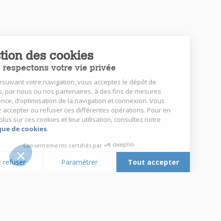
Gestion des cookies
Nous respectons votre vie privée
En poursuivant votre navigation, vous acceptez le dépôt de
cookies, par nous ou nos partenaires, à des fins de mesures
d’audience, d’optimisation de la navigation et connexion. Vous
pouvez accepter ou refuser ces différentes opérations. Pour en
savoir plus sur ces cookies et leur utilisation, consultez notre
politique de cookies
.
Consentements certifiés par
Tout refuser
Paramétrer
Tout accepter
Plateforme de Gestion du Consentement : Personnalisez vos Options
Axeptio consent
Notre plateforme vous permet d'adapter et de gérer vos paramètres de 