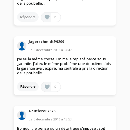
de la poubelle. ...
0
Répondre
JagerschmidtP9209
Le
6 décembre 2016
à
14:47
J'ai eu la même chose. On me la replacé parce sous
garantie. J'ai eu le même problème une deuxième fois
la garantie avait expiré, ma centrale a pris la direction
de la poubelle. ...
0
Répondre
GoutiereE7576
Le
6 décembre 2016
à
13:53
Bonjour , je pense qu'un détartrage s'impose , soit