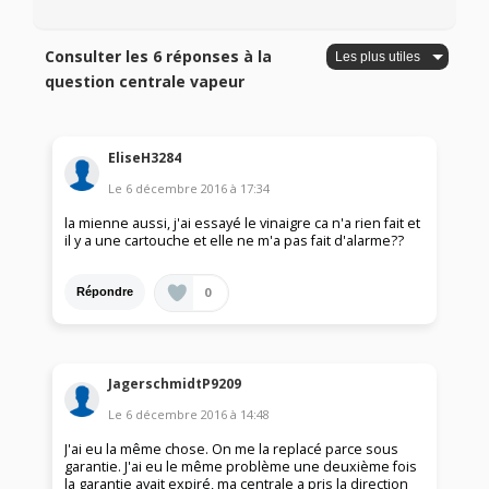
Consulter les 6 réponses à la
question centrale vapeur
EliseH3284
Le
6 décembre 2016
à
17:34
la mienne aussi, j'ai essayé le vinaigre ca n'a rien fait et
il y a une cartouche et elle ne m'a pas fait d'alarme??
0
Répondre
JagerschmidtP9209
Le
6 décembre 2016
à
14:48
J'ai eu la même chose. On me la replacé parce sous
garantie. J'ai eu le même problème une deuxième fois
la garantie avait expiré, ma centrale a pris la direction