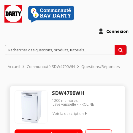
Connexion
Accueil
Communauté SDW4790WH
Questions/Réponses
SDW4790WH
1200
membres
Lave vaisselle
PROLINE
Voir la description
Largeur 45 cm (9 couverts) - 47dB (classe sonore C)
Consommation d'eau 9 L/cycle - Classe énergétique E Départ