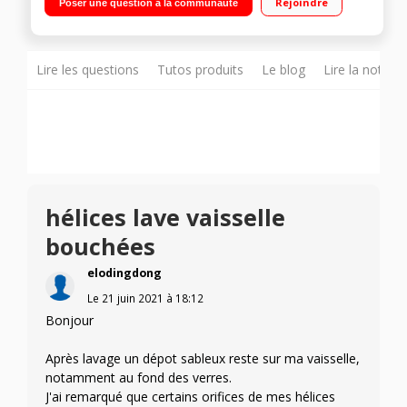
Rejoindre
Poser une question à la communauté
différé 3/6/9 heures Panier à couverts - Option demi-charge -
Programme rapide
Lire les questions
Tutos produits
Le blog
Lire la notice
hélices lave vaisselle
bouchées
elodingdong
Le
21 juin 2021
à
18:12
Bonjour
Après lavage un dépot sableux reste sur ma vaisselle,
notamment au fond des verres.
J'ai remarqué que certains orifices de mes hélices