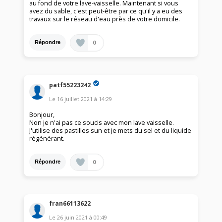
au fond de votre lave-vaisselle. Maintenant si vous
avez du sable, c'est peut-être par ce qu'il y a eu des
travaux sur le réseau d'eau près de votre domicile.
0
Répondre
patf55223242
Le
16 juillet 2021
à
14:29
Bonjour,
Non je n'ai pas ce soucis avec mon lave vaisselle.
J'utilise des pastilles sun et je mets du sel et du liquide
régénérant.
0
Répondre
fran66113622
Le
26 juin 2021
à
00:49