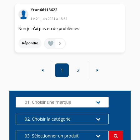
fran66113622
Le
21 juin 2021
à
18:31
Non je n'ai pas eu de problèmes
0
Répondre
1
2
01. Choisir une marque
02. Choisir la catégorie
03. Sélectionner un produit