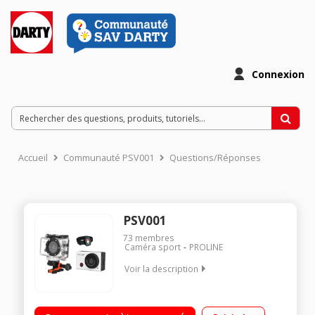
Connexion
Accueil
Communauté PSV001
Questions/Réponses
PSV001
73
membres
Caméra sport
PROLINE
Voir la description
Caméra sportive Haute Définition 1080p Capteur CMOS 5
mégapixels Etanche jusqu'à 30 mètres avec caisson