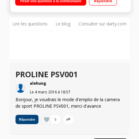
Rejoindre
Poser une question à la communauté
Connectivité Wi-Fi - Pilotable avec la montre télécommande
inclus
Lire les questions
Le blog
Consulter sur darty.com
PROLINE PSV001
alehung
Le
4 mars 2016
à
18:57
Bonjour, je voudrais le mode d'emploi de la camera
de sport PROLINE PSV001, merci d'avance
0
Répondre