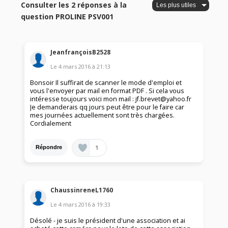
Consulter les 2 réponses à la
question PROLINE PSV001
JeanfrançoisB2528
Le
4 mars 2016
à
21:13
Bonsoir Il suffirait de scanner le mode d'emploi et
vous l'envoyer par mail en format PDF . Si cela vous
intéresse toujours voici mon mail : jf.brevet@yahoo.fr
Je demanderais qq jours peut être pour le faire car
mes journées actuellement sont très chargées.
Cordialement
1
Répondre
ChaussinreneL1760
Le
4 mars 2016
à
19:33
Désolé - je suis le président d'une association et ai