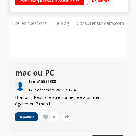
Rejoindre
Poser une question à la communauté
Connectivité Wi-Fi - Pilotable avec la montre télécommande
inclus
Lire les questions
Le blog
Consulter sur darty.com
mac ou PC
lamb15555388
Le
7 décembre 2016
à
17:43
Bonjour, Peut-elle être connectée à un mac
également? merci
0
Répondre