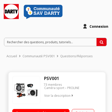
Connexion
Accueil
Communauté PSV001
Questions/Réponses
PSV001
73
membres
Caméra sport
PROLINE
Voir la description
Caméra sportive Haute Définition 1080p Capteur CMOS 5
mégapixels Etanche jusqu'à 30 mètres avec caisson