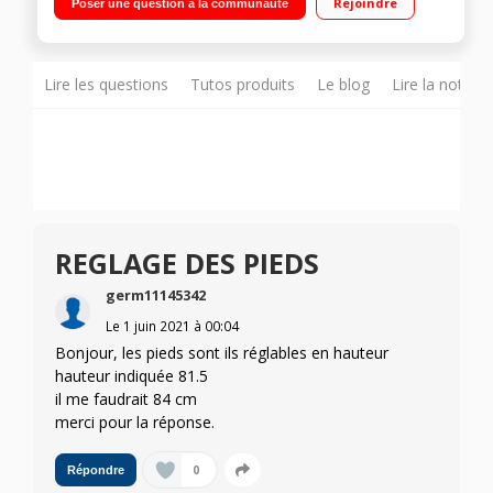
Rejoindre
Poser une question à la communauté
différé / Affichage du temps restant Bandeaux noir, inox et
blanc inclus - Demi-charge - Programme verres
Lire les questions
Tutos produits
Le blog
Lire la notice
REGLAGE DES PIEDS
germ11145342
Le
1 juin 2021
à
00:04
Bonjour, les pieds sont ils réglables en hauteur
hauteur indiquée 81.5
il me faudrait 84 cm
merci pour la réponse.
0
Répondre