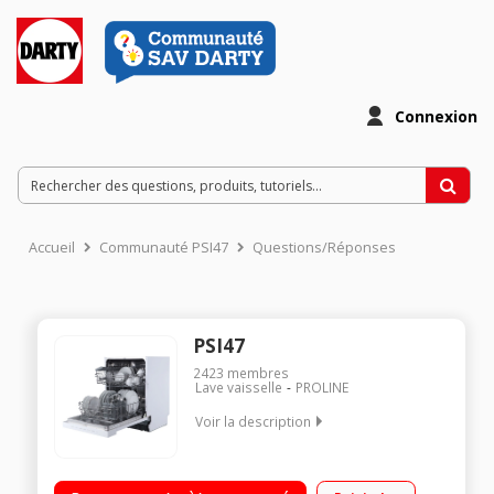
Connexion
Accueil
Communauté PSI47
Questions/Réponses
PSI47
2423
membres
Lave vaisselle
PROLINE
Voir la description
Encastrable - Largeur 60 cm (12 couverts) - 47dB
Consommation d'eau 11 L/cycle - Classe énergétique E Départ