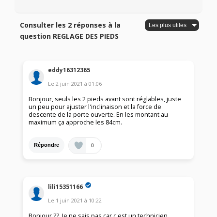
Consulter les 2 réponses à la
question REGLAGE DES PIEDS
eddy16312365
Le
2 juin 2021
à
01:06
Bonjour, seuls les 2 pieds avant sont réglables, juste
un peu pour ajuster l'inclinaison et la force de
descente de la porte ouverte. En les montant au
maximum ça approche les 84cm.
0
Répondre
lili15351166
Le
1 juin 2021
à
10:22
Bonjour ??. Je ne sais pas car c'est un technicien