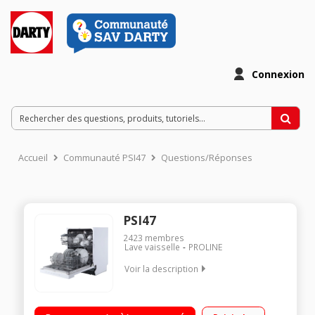
Connexion
Accueil
Communauté PSI47
Questions/Réponses
PSI47
2423
membres
Lave vaisselle
PROLINE
Voir la description
Encastrable - Largeur 60 cm (12 couverts) - 47dB
Consommation d'eau 11 L/cycle - Classe énergétique E Départ