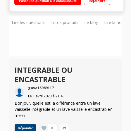
Rejoindre
Poser une question à la communauté
différé / Affichage du temps restant Bandeaux noir, inox et
blanc inclus - Demi-charge - Programme verres
Lire les questions
Tutos produits
Le blog
Lire la notice
INTEGRABLE OU
ENCASTRABLE
gava15989117
Le
1 avril 2023
à
21:43
Bonjour, quelle est la différence entre un lave
vaisselle intégrable et un lave vaisselle encastrable?
merci
0
Répondre