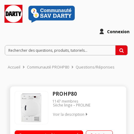
Connexion
Accueil
Communauté PROHP80
Questions/Réponses
PROHP80
1147
membres
Sèche linge
PROLINE
Voir la description
Capacité 8 kg - Pompe à chaleur A++ Séchage par sonde
électronique Départ différé / Affichage temps restant Rotation