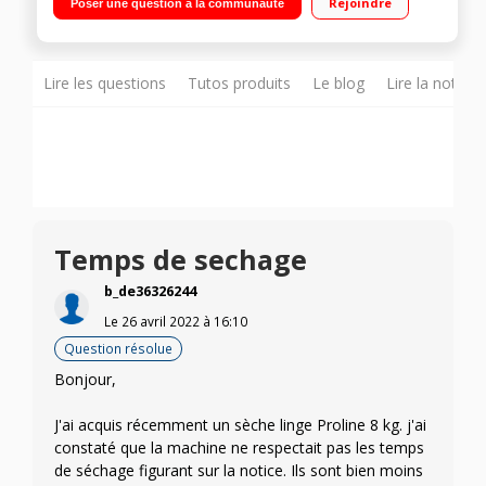
Rejoindre
Poser une question à la communauté
alternée - tambour 105 litres
Lire les questions
Tutos produits
Le blog
Lire la notice
Temps de sechage
b_de36326244
Le
26 avril 2022
à
16:10
Question résolue
Bonjour,
J'ai acquis récemment un sèche linge Proline 8 kg. j'ai
constaté que la machine ne respectait pas les temps
de séchage figurant sur la notice. Ils sont bien moins