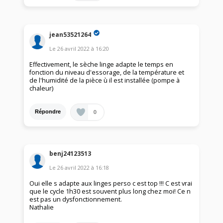
jean53521264
Le
26 avril 2022
à
16:20
Effectivement, le sèche linge adapte le temps en
fonction du niveau d'essorage, de la température et
de l'humidité de la pièce ù il est installée (pompe à
chaleur)
0
Répondre
benj24123513
Le
26 avril 2022
à
16:18
Oui elle s adapte aux linges perso c est top !!! C est vrai
que le cycle 1h30 est souvent plus long chez moi! Ce n
est pas un dysfonctionnement.
Nathalie