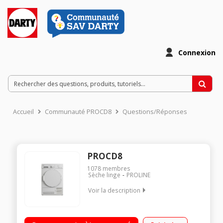
Connexion
Accueil
Communauté PROCD8
Questions/Réponses
PROCD8
1078
membres
Sèche linge
PROLINE
Voir la description
Capacité 8 Kg - Condensation B Séchage par sonde - Cycle
rapide 29 minutes Départ différé 3/6/9 heures Alarme sonore