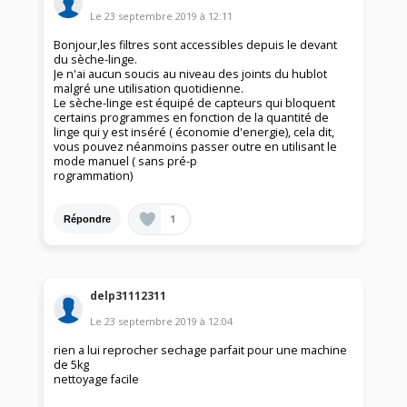
Le
23 septembre 2019
à
12:11
Bonjour,les filtres sont accessibles depuis le devant
du sèche-linge.
Je n'ai aucun soucis au niveau des joints du hublot
malgré une utilisation quotidienne.
Le sèche-linge est équipé de capteurs qui bloquent
certains programmes en fonction de la quantité de
linge qui y est inséré ( économie d'energie), cela dit,
vous pouvez néanmoins passer outre en utilisant le
mode manuel ( sans pré-p
rogrammation)
1
Répondre
delp31112311
Le
23 septembre 2019
à
12:04
rien a lui reprocher sechage parfait pour une machine
de 5kg
nettoyage facile