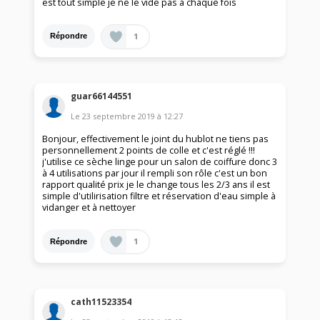
est tout simple je ne le vide pas à chaque fois
1
Répondre
guar66144551
Le
23 septembre 2019
à
12:27
Bonjour, effectivement le joint du hublot ne tiens pas
personnellement 2 points de colle et c'est réglé !!!
j'utilise ce sèche linge pour un salon de coiffure donc 3
à 4 utilisations par jour il rempli son rôle c'est un bon
rapport qualité prix je le change tous les 2/3 ans il est
simple d'utilirisation filtre et réservation d'eau simple à
vidanger et à nettoyer
1
Répondre
cath11523354