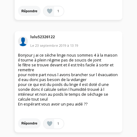
1
Répondre
lulu52326122
Le
23 septembre 2019
à
13:19
Bonjour j ai ce sèche linge nous sommes 4 à la maison
il tourne à plein régime pas de soucis de joint
le filtre se trouve devant et il est très facile à sortir et
remettre
pour notre part nous l avons brancher sur l évacuation
d eau donc pas besoin de la vidanger
pour ce qui est du poids du linge il est doté d une
sonde donc il calcule selon l humidité trouvé à l
intérieur et non au poids le temps de séchage se
calcule tout seul
En espérant vous avoir un peu aidé ??
1
Répondre