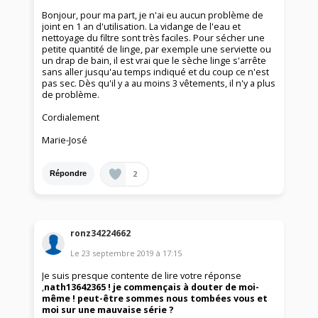
Bonjour, pour ma part, je n'ai eu aucun problème de
joint en 1 an d'utilisation. La vidange de l'eau et
nettoyage du filtre sont très faciles. Pour sécher une
petite quantité de linge, par exemple une serviette ou
un drap de bain, il est vrai que le sèche linge s'arrête
sans aller jusqu'au temps indiqué et du coup ce n'est
pas sec. Dès qu'il y a au moins 3 vêtements, il n'y a plus
de problème.
Cordialement
Marie-José
2
Répondre
ronz34224662
Le
23 septembre 2019
à
17:15
Je suis presque contente de lire votre réponse
,
nath13642365 ! je commençais à douter de moi-
même ! peut-être sommes nous tombées vous et
moi sur une mauvaise série ?