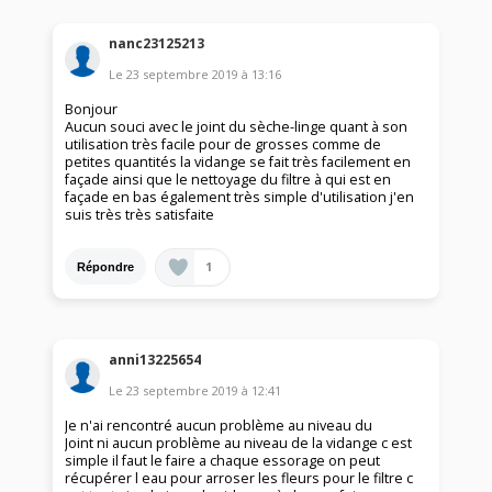
nanc23125213
Le
23 septembre 2019
à
13:16
Bonjour
Aucun souci avec le joint du sèche-linge quant à son
utilisation très facile pour de grosses comme de
petites quantités la vidange se fait très facilement en
façade ainsi que le nettoyage du filtre à qui est en
façade en bas également très simple d'utilisation j'en
suis très très satisfaite
1
Répondre
anni13225654
Le
23 septembre 2019
à
12:41
Je n'ai rencontré aucun problème au niveau du
Joint ni aucun problème au niveau de la vidange c est
simple il faut le faire a chaque essorage on peut
récupérer l eau pour arroser les fleurs pour le filtre c