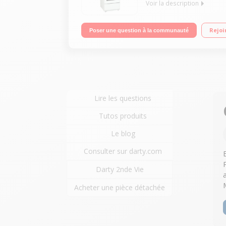
Voir la description
Largeur 50 cm - Table de cuisson gaz 4 foyers jus
Rejoi
Poser une question à la communauté
Lire les questions
Tutos produits
Le blog
Consulter sur darty.com
Darty 2nde Vie
Acheter une pièce détachée