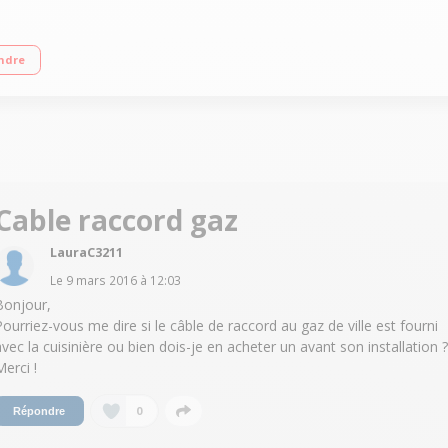
qu'à 3000 W Capacité du four 52,5 L - Nettoyage manuel Four cuisson par conve
ndre
Cable raccord gaz
LauraC3211
Le
9 mars 2016
à
12:03
Bonjour,
Pourriez-vous me dire si le câble de raccord au gaz de ville est fourni
avec la cuisinière ou bien dois-je en acheter un avant son installation ?
Merci !
0
Répondre