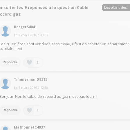
nsulter les 9 réponses à la question Cable
accord gaz
BergerS4041
Le
9 mars 2016
à
13:37
Les cuisinières sont vendues sans tuyau, il faut en acheter un séparément.
cordialement
2
Répondre
TimmermanD8315
Le
9 mars 2016
à
12:58
Bonjour, Non le câble de raccord au gaz n'est pas fourni.
2
Répondre
MathonnetC4937