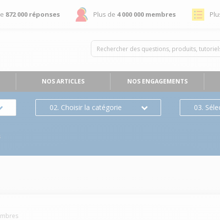
de
872 000 réponses
Plus de
4 000 000 membres
Plu
NOS ARTICLES
NOS ENGAGEMENTS
02. Choisir la catégorie
03. Séle
s
mbres