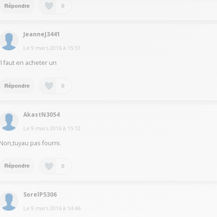
0
Répondre
JeanneJ3441
Le
9 mars 2016
à
15:51
Il faut en acheter un
0
Répondre
AkastN3054
Le
9 mars 2016
à
15:12
Non,tuyau pas fourni.
0
Répondre
SorelP5306
Le
9 mars 2016
à
14:46