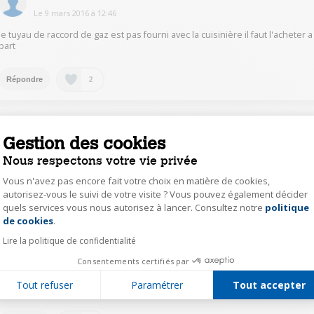
Le
9 mars 2016
à
12:46
le tuyau de raccord de gaz est pas fourni avec la cuisinière il faut l'acheter a
part
2
Répondre
MatthieuB3127
Gestion des cookies
Le
9 mars 2016
à
21:15
Nous respectons votre vie privée
Bonjour, comme les 8 posts précédents, je confirme qu'aucun tuyau de
raccord n'est fourni. Pensez également au détendeur! Cordialement
Vous n'avez pas encore fait votre choix en matière de cookies,
autorisez-vous le suivi de votre visite ? Vous pouvez également décider
0
quels services vous nous autorisez à lancer. Consultez notre
politique
Axeptio consent
Répondre
de cookies
.
Lire la politique de confidentialité
AnneL2433
Consentements certifiés par
Le
9 mars 2016
à
18:52
Tout refuser
Paramétrer
Tout accepter
Bonjour, Non le câble n'est pas fourni.