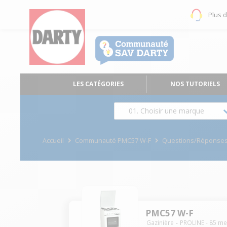
Plus 
LES CATÉGORIES
NOS TUTORIELS
01. Choisir une marque
Accueil
Communauté PMC57 W-F
Questions/Réponse
PMC57 W-F
Gazinière
PROLINE
-
85
me