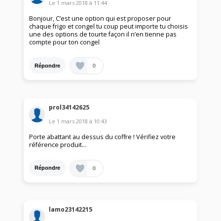
Le
1 mars 2018
à
11:44
Bonjour, C’est une option qui est proposer pour
chaque frigo et congel tu coup peut importe tu choisis
une des options de tourte façon il n’en tienne pas
compte pour ton congel
0
Répondre
prol34142625
Le
1 mars 2018
à
10:43
Porte abattant au dessus du coffre ! Vérifiez votre
référence produit...
0
Répondre
lamo23142215