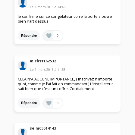
Le
1 mars 2018
à
14:46
Je confirme sur ce congélateur cofre la porte s'ouvre
bien Part dessus
0
Répondre
mich11162532
Le
1 mars 2018
à
11:55
CELA N'A AUCUNE IMPORTANCE, ( inscrivez n'importe
quoi, comme je l'ai fait en commandant ) L'installateur
sait bien que c'est un coffre. Cordialement
0
Répondre
selm65514143