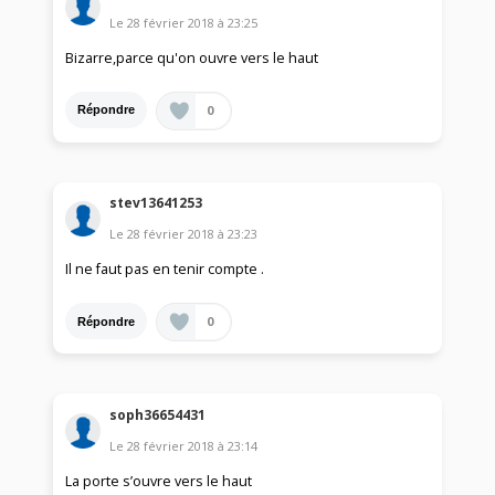
Le
28 février 2018
à
23:25
Bizarre,parce qu'on ouvre vers le haut
0
Répondre
stev13641253
Le
28 février 2018
à
23:23
Il ne faut pas en tenir compte .
0
Répondre
soph36654431
Le
28 février 2018
à
23:14
La porte s’ouvre vers le haut