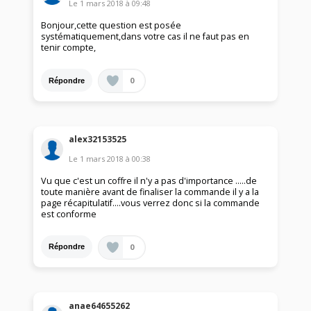
Le
1 mars 2018
à
09:48
Bonjour,cette question est posée
systématiquement,dans votre cas il ne faut pas en
tenir compte,
0
Répondre
alex32153525
Le
1 mars 2018
à
00:38
Vu que c'est un coffre il n'y a pas d'importance .....de
toute manière avant de finaliser la commande il y a la
page récapitulatif....vous verrez donc si la commande
est conforme
0
Répondre
anae64655262