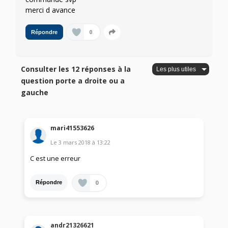
merci d avance
0
Répondre
Consulter les 12 réponses à la
question porte a droite ou a
gauche
mari41553626
Le
3 mars 2018
à
13:22
C est une erreur
0
Répondre
andr21326621