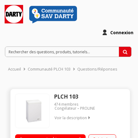
Connexion
Accueil
Communauté PLCH 103
Questions/Réponses
PLCH 103
474
membres
Congélateur
PROLINE
Voir la description
Volume 103 L - Dimensions HxLxP: 84,5x57x55 cm - A+ Froid
statique - 1 panier Autonomie de 33 heures Fonction super