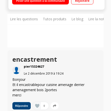
Rejoindre
Poser une question à la communauté
statique 68 L Faible encombrement
Lire les questions
Tutos produits
Le blog
Lire la notice
encastrement
pier15324627
Le
2 décembre 2019
à
19:24
Bonjour
Et il encastrablepour cuisine amenage derrier
amenagement bois 2portes
merci
0
Répondre