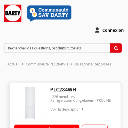
Connexion
Accueil
Communauté PLC284WH
Questions/Réponses
PLC284WH
1226
membres
Réfrigérateur Congélateur
PROLINE
Voir la description
Volume 273 L - Dimensions HxLxP : 175.7x55x58 cm - A+
Réfrigérateur à froid statique 205 L Congélateur à froid