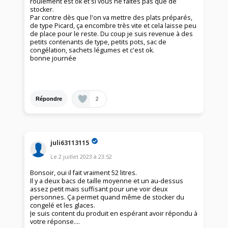
roulement est ok et si vous ne faites pas que de
stocker.
Par contre dès que l'on va mettre des plats préparés,
de type Picard, ça encombre très vite et cela laisse peu
de place pour le reste. Du coup je suis revenue à des
petits contenants de type, petits pots, sac de
congélation, sachets légumes et c'est ok.
bonne journée
2
Répondre
juli63113115
Le
2 juillet 2023
à
23:52
Bonsoir, oui il fait vraiment 52 litres.
Il y a deux bacs de taille moyenne et un au-dessus
assez petit mais suffisant pour une voir deux
personnes. Ça permet quand même de stocker du
congelé et les glaces.
Je suis content du produit en espérant avoir répondu à
votre réponse....