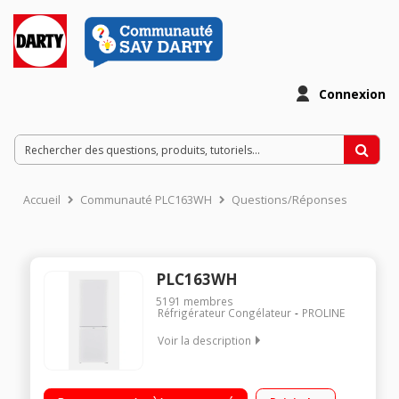
Connexion
Accueil
Communauté PLC163WH
Questions/Réponses
PLC163WH
5191
membres
Réfrigérateur Congélateur
PROLINE
Voir la description
Volume 173L - Dimensions 142.2x50.0x56.0 cm - Classe F -
40dB Réfrigérateur 121L Congélateur à Froid statique 52L