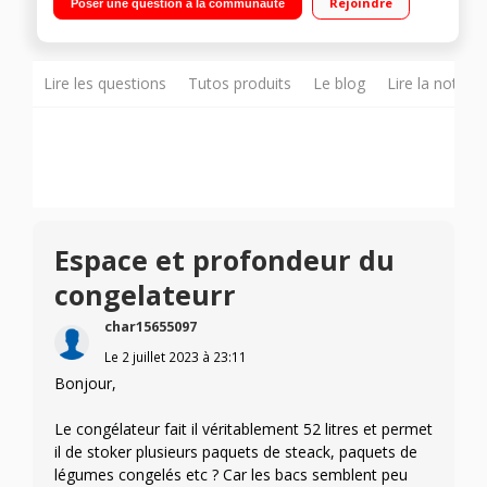
Rejoindre
Poser une question à la communauté
Faible encombrement
Lire les questions
Tutos produits
Le blog
Lire la notice
Espace et profondeur du
congelateurr
char15655097
Le
2 juillet 2023
à
23:11
Bonjour,
Le congélateur fait il véritablement 52 litres et permet
il de stoker plusieurs paquets de steack, paquets de
légumes congelés etc ? Car les bacs semblent peu