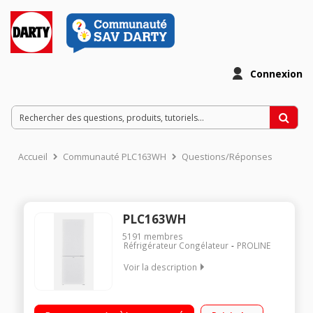
Connexion
Accueil
Communauté PLC163WH
Questions/Réponses
PLC163WH
5191
membres
Réfrigérateur Congélateur
PROLINE
Voir la description
Volume 173L - Dimensions 142.2x50.0x56.0 cm - Classe F -
40dB Réfrigérateur 121L Congélateur à Froid statique 52L