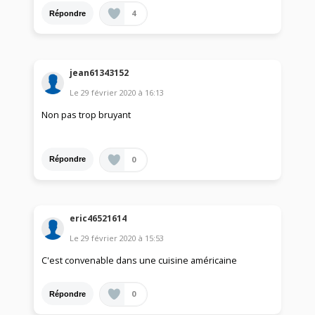
4
Répondre
jean61343152
Le
29 février 2020
à
16:13
Non pas trop bruyant
0
Répondre
eric46521614
Le
29 février 2020
à
15:53
C'est convenable dans une cuisine américaine
0
Répondre