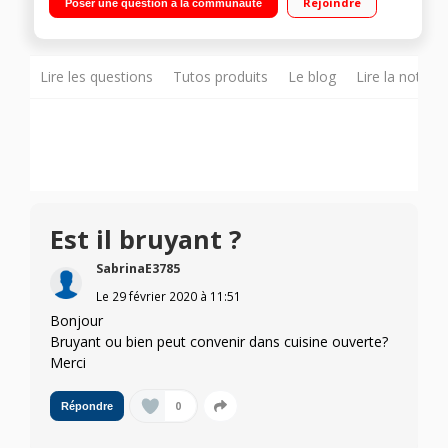
Rejoindre
Poser une question à la communauté
statique 57 L Faible encombrement
Lire les questions
Tutos produits
Le blog
Lire la notice
Est il bruyant ?
SabrinaE3785
Le
29 février 2020
à
11:51
Bonjour
Bruyant ou bien peut convenir dans cuisine ouverte?
Merci
0
Répondre