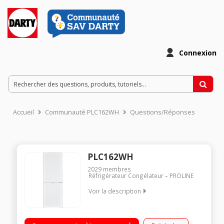
Connexion
Accueil
Communauté PLC162WH
Questions/Réponses
PLC162WH
2029
membres
Réfrigérateur Congélateur
PROLINE
Voir la description
Volume 176 L - Dimensions HxLxP : 142x50x58 cm - A+
Réfrigérateur à froid statique 119 L Congélateur à froid