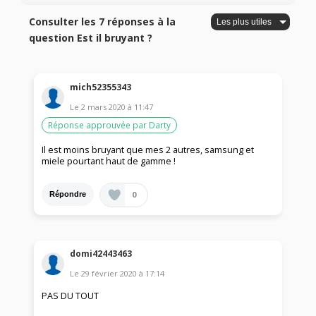
Consulter les 7 réponses à la
question Est il bruyant ?
mich52355343
Le
2 mars 2020
à
11:47
Réponse approuvée par Darty
Il est moins bruyant que mes 2 autres, samsung et
miele pourtant haut de gamme !
0
Répondre
domi42443463
Le
29 février 2020
à
17:14
PAS DU TOUT