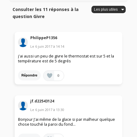
Consulter les 11 réponses à la
question Givre
PhilippeP1356
Le
6 juin 2017
à
14:14
j'ai aussi un peu de givre le thermostat est sur 5 et la
température est de 5 degrés
0
Répondre
jf.d22543124
Le
6 juin 2017
à
13:30
Bonjour J'ai même de la glace si par malheur quelque
chose touché la paroi du fond...