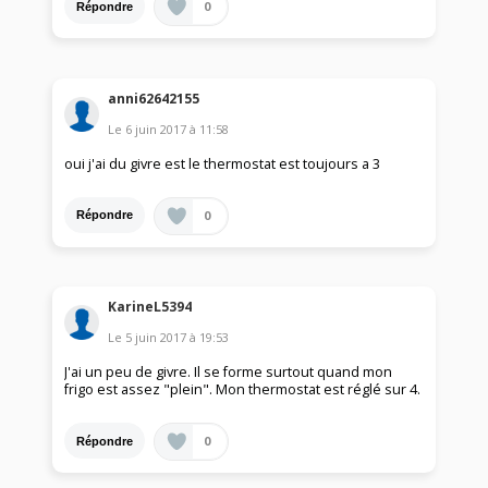
0
Répondre
anni62642155
Le
6 juin 2017
à
11:58
oui j'ai du givre est le thermostat est toujours a 3
0
Répondre
KarineL5394
Le
5 juin 2017
à
19:53
J'ai un peu de givre. Il se forme surtout quand mon
frigo est assez "plein". Mon thermostat est réglé sur 4.
0
Répondre