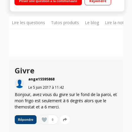
Rejoindre
Poser une question à la communauté
statique 68 L Faible encombrement
Lire les questions
Tutos produits
Le blog
Lire la notice
Givre
ange15595868
Le
5 juin 2017
à
11:42
Bonjour, avez vous du givre sur le fond de la paroi, et
mon frigo est seulement à 6 degrés alors que le
themostat et a 6 merci.
0
Répondre