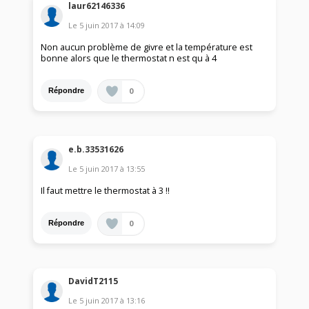
laur62146336
Le
5 juin 2017
à
14:09
Non aucun problème de givre et la température est
bonne alors que le thermostat n est qu à 4
0
Répondre
e.b.33531626
Le
5 juin 2017
à
13:55
Il faut mettre le thermostat à 3 !!
0
Répondre
DavidT2115
Le
5 juin 2017
à
13:16