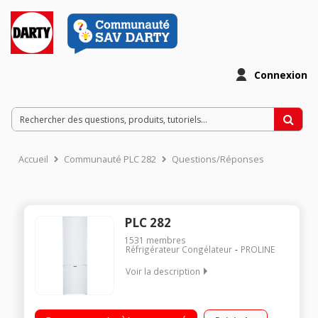
Connexion
Accueil
Communauté PLC 282
Questions/Réponses
PLC 282
1531
membres
Réfrigérateur Congélateur
PROLINE
Voir la description
Volume 273 L - Dimensions HxLxP : 175.7x55x58 cm - A+
Réfrigérateur à froid statique 205 L Congélateur à froid