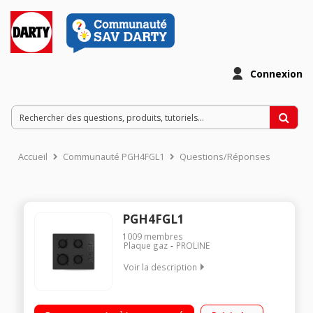
Connexion
Accueil
Communauté PGH4FGL1
Questions/Réponses
PGH4FGL1
1009
membres
Plaque gaz
PROLINE
Voir la description
"Revêtement verre - Largeur 60 cm 4 foyers gaz Allumage
""une main"" Sécurité gaz par thermocouple"