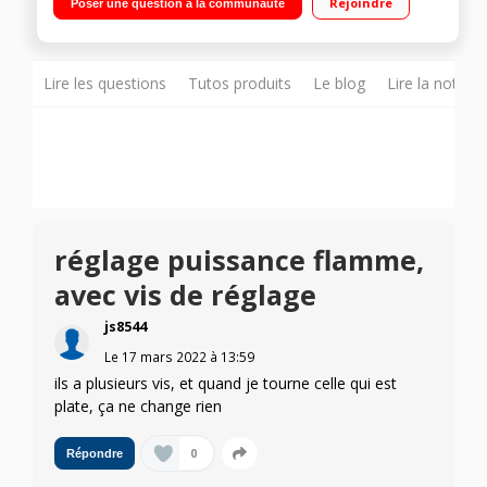
Rejoindre
Poser une question à la communauté
Lire les questions
Tutos produits
Le blog
Lire la notice
réglage puissance flamme,
avec vis de réglage
js8544
Le
17 mars 2022
à
13:59
ils a plusieurs vis, et quand je tourne celle qui est
plate, ça ne change rien
0
Répondre