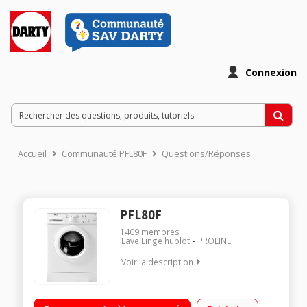
Connexion
Accueil
Communauté PFL80F
Questions/Réponses
PFL80F
1409
membres
Lave Linge hublot
PROLINE
Voir la description
Capacité 5 kg (tambour 38 L) - Classe A+ / Essorage variable
800 tours/min / 8 programmes de lavage