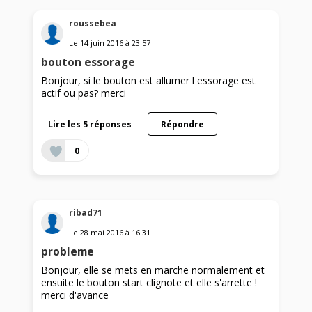
roussebea
Le
14 juin 2016
à
23:57
bouton essorage
Bonjour, si le bouton est allumer l essorage est
actif ou pas? merci
Lire les 5 réponses
Répondre
0
ribad71
Le
28 mai 2016
à
16:31
probleme
Bonjour, elle se mets en marche normalement et
ensuite le bouton start clignote et elle s'arrette !
merci d'avance