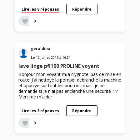
Lire les 8 réponses
Répondre
0
geraldina
Le
12 juillet 2016
à
16:31
lave linge pfl100 PROLINE voyant
Bonjour mon voyant m/a clygnote. pas de mise en
route. J'ai nettoyé la pompe, debranché la machine
et appuiyé sur tout les boutons mais. je ne
demande si je n'ai pas enclanché une securité ???
Merci de m'aider
Lire les 3 réponses
Répondre
0