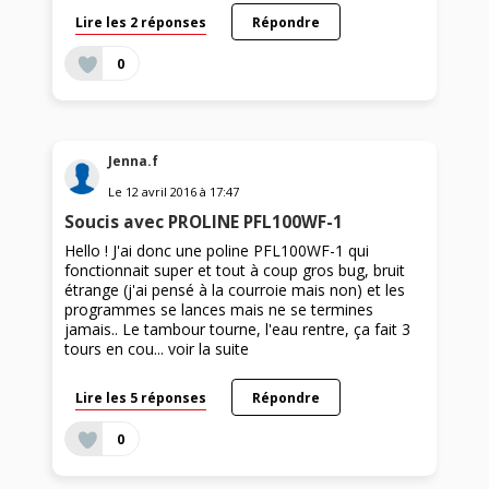
Lire les 2 réponses
Répondre
0
Jenna.f
Le
12 avril 2016
à
17:47
Soucis avec PROLINE PFL100WF-1
Hello ! J'ai donc une poline PFL100WF-1 qui
fonctionnait super et tout à coup gros bug, bruit
étrange (j'ai pensé à la courroie mais non) et les
programmes se lances mais ne se termines
jamais.. Le tambour tourne, l'eau rentre, ça fait 3
tours en cou...
voir la suite
Lire les 5 réponses
Répondre
0