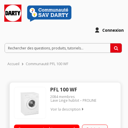
Connexion
Accueil
Communauté PFL 100 WF
PFL 100 WF
2084
membres
Lave Linge hublot
PROLINE
Voir la description
Capacité 5 kg (tambour 42 L) - Classe A+ Essorage 1000
tours/min 15 programmes de lavage