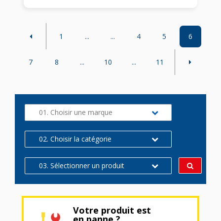
1
...
...
4
5
6
7
8
...
10
...
11
01. Choisir une marque
02. Choisir la catégorie
03. Sélectionner un produit
Votre produit est
en panne ?