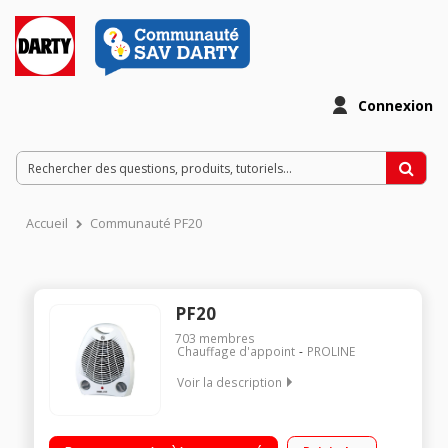
Connexion
Accueil
Communauté PF20
PF20
703
membres
Chauffage d'appoint
PROLINE
Voir la description
Fonction ventilation froide Sécurité anti-basculement 2000
Watts 2 allures de chauffe