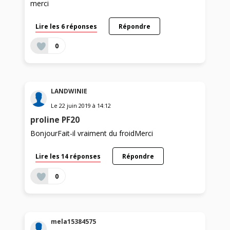
merci
Lire les 6 réponses
Répondre
0
LANDWINIE
Le
22 juin 2019
à
14:12
proline PF20
BonjourFait-il vraiment du froidMerci
Lire les 14 réponses
Répondre
0
mela15384575