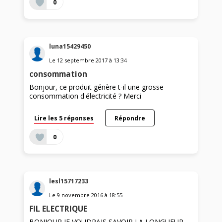
0
luna15429450
Le
12 septembre 2017
à
13:34
consommation
Bonjour, ce produit génère t-il une grosse
consommation d'électricité ? Merci
Lire les 5 réponses
Répondre
0
lesl15717233
Le
9 novembre 2016
à
18:55
FIL ELECTRIQUE
BONJOUR JE VOUDRAIS SAVOIR LA LONGUEUR