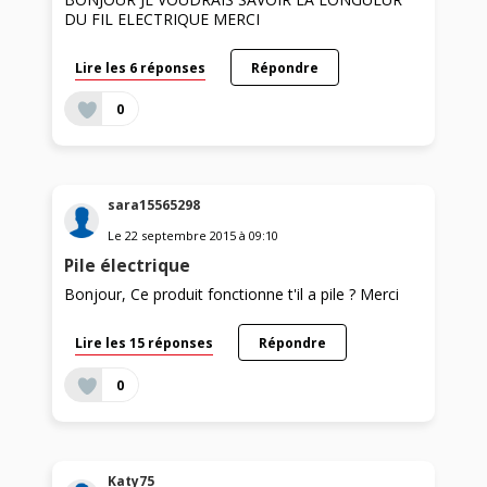
DU FIL ELECTRIQUE MERCI
Lire les 6 réponses
Répondre
0
sara15565298
Le
22 septembre 2015
à
09:10
Pile électrique
Bonjour, Ce produit fonctionne t'il a pile ? Merci
Lire les 15 réponses
Répondre
0
Katy75