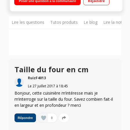
Rejoindre
Poser une question à la communauté
cuisson par convection naturelle
Lire les questions
Tutos produits
Le blog
Lire la notice
Taille du four en cm
RuizF4013
Le
27 juillet 2017
à
18:45
Bonjour, cette cuisinière m’intéresse mais je
m’interroge sur la taille du four. Savez combien fait-il
en largeur et en profondeur ? merci
0
Répondre