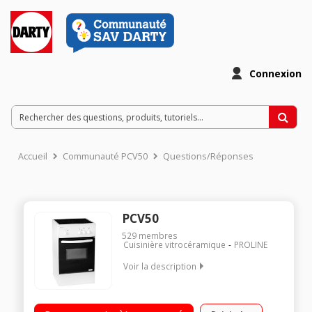
Connexion
Accueil
Communauté PCV50
Questions/Réponses
PCV50
529
membres
Cuisinière vitrocéramique
PROLINE
Voir la description
Largeur 50 cm - Table de cuisson vitrocéramique 3 foyers
jusqu'à 1700 W Capacité du four 41 L - Nettoyage manuel Four