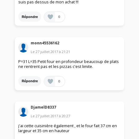
suis pas dessus de mon achat !!!
0
Répondre
monn45536162
Le
27 juillet 2017
à
21:21
P=31 L=35 Petit four en profondeur beaucoup de plats
ne rentrent pas et les pizzas c'est limite.
0
Répondre
DjamelD8337
Le
27 juillet 2017
à
20:27
j'ai cette cuisinière également , et le four fait 37 cm en
largeur et 35 cm en hauteur