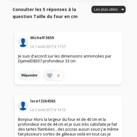
Consulter les 5 réponses à la
question Taille du four en cm
MichelF3659
Le
1 août 2017
à
17:57
Je suis d'accord sur les dimensions annoncées par
DjamelD8337 profondeur 33 cm
0
Répondre
lore13264565
Le
1 août 2017
à
14:12
Bonjour Alors la largeur du four et de 40 cm et la
profondeur est de 44 cm et je suis très satisfaite je fait
des tartes flambées , des pizzas aucun souci j'ai même
fait plusieurs sortes de gâteaux voilà en tout cas je