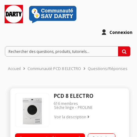
Connexion
Accueil
Communauté PCD 8 ELECTRO
Questions/Réponses
PCD 8 ELECTRO
616
membres
Sèche linge
PROLINE
Voir la description
Capacité 8 kg - Condensation Séchage par sonde Départ
différé / Affichage du temps restant Rotation alternée