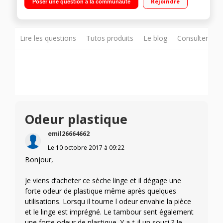
Rejoindre
Poser une question à la communauté
Lire les questions
Tutos produits
Le blog
Consulter sur
Odeur plastique
emil26664662
Le
10 octobre 2017
à
09:22
Bonjour,
Je viens d’acheter ce sèche linge et il dégage une
forte odeur de plastique même après quelques
utilisations. Lorsqu il tourne l odeur envahie la pièce
et le linge est imprégné. Le tambour sent également
une forte odeur de plastique. Y a-t-il un souci ? Je