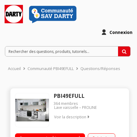
Connexion
Accueil
Communauté PBI49EFULL
Questions/Réponses
PBI49EFULL
364
membres
Lave vaisselle
PROLINE
Voir la description
Encastrable - Largeur 60 cm (12 couverts) - 49dB - Glissières
Consommation d'eau 11 L/cycle - Classe énergétique E Départ