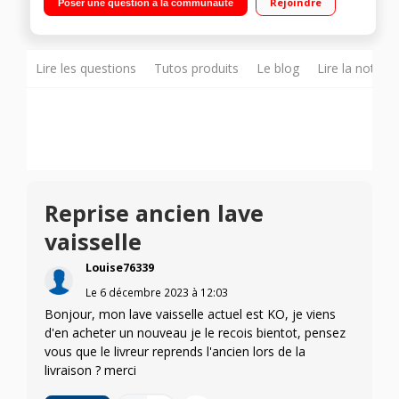
Rejoindre
Poser une question à la communauté
différé 3-6-9 heures Programme rapide - Option demi-charge
Lire les questions
Tutos produits
Le blog
Lire la notice
Reprise ancien lave
vaisselle
Louise76339
Le
6 décembre 2023
à
12:03
Bonjour, mon lave vaisselle actuel est KO, je viens
d'en acheter un nouveau je le recois bientot, pensez
vous que le livreur reprends l'ancien lors de la
livraison ? merci