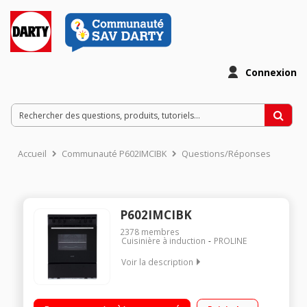
Connexion
Accueil
Communauté P602IMCIBK
Questions/Réponses
P602IMCIBK
2378
membres
Cuisinière à induction
PROLINE
Voir la description
Largeur 60 cm 4 foyers jusqu'à 2000 W Capacité du four 70 L
Four cuisson par air brassé