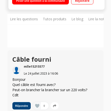
Rejoindre
Poser une question à la communauté
Lire les questions
Tutos produits
Le blog
Lire la notice
Câble fourni
mlle15215577
Le
24 juillet 2023
à
16:06
Bonjour
Quel câble est fourni avec?
Peut-on brancher la brancher sur un 220 volts?
Cdlt
0
Répondre