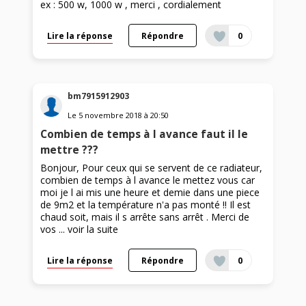
ex : 500 w, 1000 w , merci , cordialement
Lire la réponse
Répondre
0
bm7915912903
Le
5 novembre 2018
à
20:50
Combien de temps à l avance faut il le
mettre ???
Bonjour, Pour ceux qui se servent de ce radiateur,
combien de temps à l avance le mettez vous car
moi je l ai mis une heure et demie dans une piece
de 9m2 et la température n'a pas monté !! Il est
chaud soit, mais il s arrête sans arrêt . Merci de
vos ...
voir la suite
Lire la réponse
Répondre
0