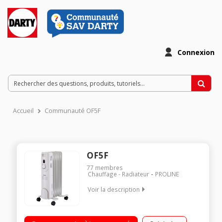
Connexion
Accueil
Communauté OF5F
OF5F
77
membres
Chauffage - Radiateur
PROLINE
Voir la description
5 éléments chauffants Puissance 1000 Watts 3 allures de
chauffe Position hors gel - Thermostat réglable - Roulettes