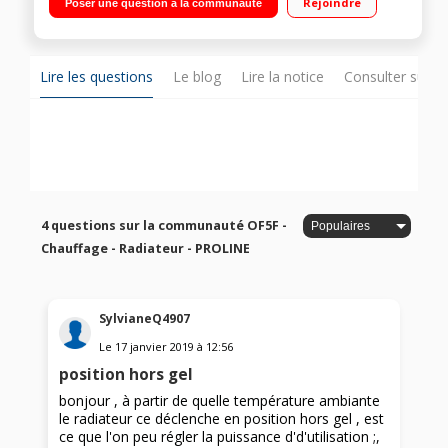
Rejoindre
Poser une question à la communauté
Lire les questions
Le blog
Lire la notice
Consulter sur d
4 questions sur la communauté OF5F -
Chauffage - Radiateur - PROLINE
SylvianeQ4907
Le
17 janvier 2019
à
12:56
position hors gel
bonjour , à partir de quelle température ambiante
le radiateur ce déclenche en position hors gel , est
ce que l'on peu régler la puissance d'd'utilisation ;,