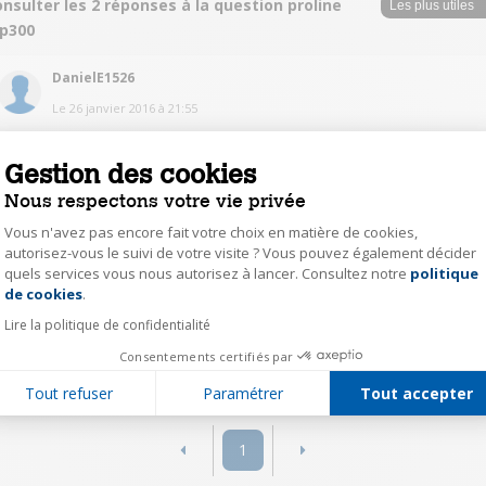
nsulter les 2 réponses à la question proline
p300
DanielE1526
Le
26 janvier 2016
à
21:55
Bonjour, La notice pour ma part se trouvait dans le carton avec la machine
Gestion des cookies
0
Répondre
Nous respectons votre vie privée
Vous n'avez pas encore fait votre choix en matière de cookies,
autorisez-vous le suivi de votre visite ? Vous pouvez également décider
OlivierC5055
quels services vous nous autorisez à lancer. Consultez notre
politique
Axeptio consent
Le
26 janvier 2016
à
21:52
de cookies
.
bonjour je peux la scanner et vous la faire suivre amicalement olivier
Lire la politique de confidentialité
Consentements certifiés par
0
Répondre
Tout refuser
Paramétrer
Tout accepter
1