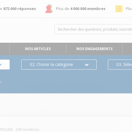
de
872 000 réponses
Plus de
4 000 000 membres
Plu
NOS ARTICLES
NOS ENGAGEMENTS
02. Choisir la catégorie
03. Séle
s
PROLINE
-
399
membres