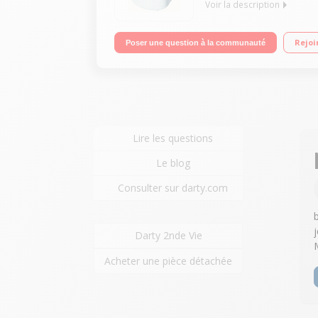
Voir la description
"Machine à pain : 1 taille 8 programmes Fonction
Rejoi
Poser une question à la communauté
Lire les questions
Le blog
Consulter sur darty.com
Darty 2nde Vie
Acheter une pièce détachée