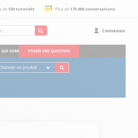
s de
530 tutoriels
Plus de
175 000 conversations
Connexion
QUI SOMMES-NOUS
POSER UNE QUESTION
ctionner un produit