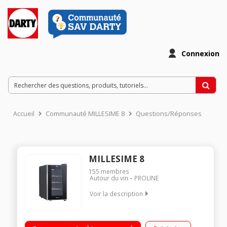
Connexion
Accueil
Communauté MILLESIME 8
Questions/Réponses
MILLESIME 8
155
membres
Autour du vin
PROLINE
Voir la description
Capacité 24 litres 3 clayettes métalliques Dimensions (HxLxP):
47x26x50.5 cm Eclairage LED