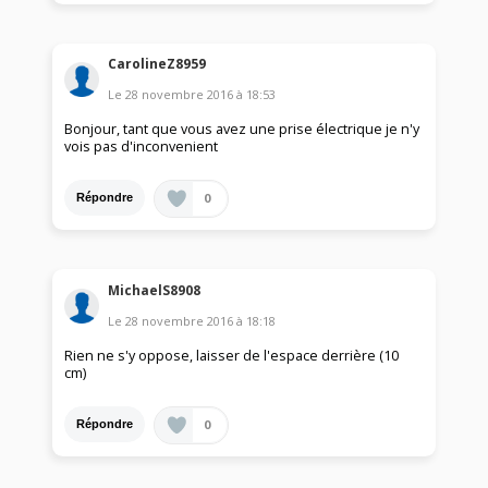
CarolineZ8959
Le
28 novembre 2016
à
18:53
Bonjour, tant que vous avez une prise électrique je n'y
vois pas d'inconvenient
0
Répondre
MichaelS8908
Le
28 novembre 2016
à
18:18
Rien ne s'y oppose, laisser de l'espace derrière (10
cm)
0
Répondre