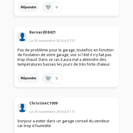
0
Répondre
BernardD8421
Le
29 novembre 2016
à
07:37
Pas de problème pour le garage, toutefois en fonction
de l’isolation de votre garage, voir si l'été il n'y fait pas
trop chaud. Dans ce cas il aura mal a atteindre des
températures basses les jours de très forte chaleur.
0
Répondre
ChristineC1009
Le
29 novembre 2016
à
07:11
bonjour a eviter dans un garage conseil du vendeur
car trop d humidite