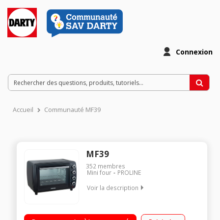
Connexion
Accueil
Communauté MF39
MF39
352
membres
Mini four
PROLINE
Voir la description
Capacité 39 litres Chaleur tournante - 6 modes de cuisson
Thermostat réglable de 90° jusqu'à 230°C Minuterie 60