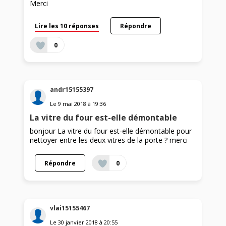
Merci
Lire les 10 réponses
Répondre
0
andr15155397
Le
9 mai 2018
à
19:36
La vitre du four est-elle démontable
bonjour La vitre du four est-elle démontable pour
nettoyer entre les deux vitres de la porte ? merci
Répondre
0
vlai15155467
Le
30 janvier 2018
à
20:55