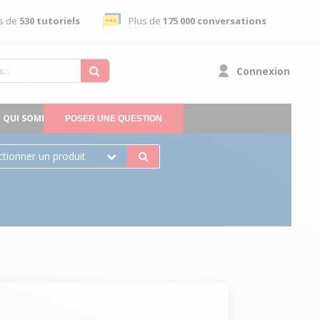
s de
530 tutoriels
Plus de
175 000 conversations
Connexion
QUI SOMMES-NOUS
POSER UNE QUESTION
ctionner un produit