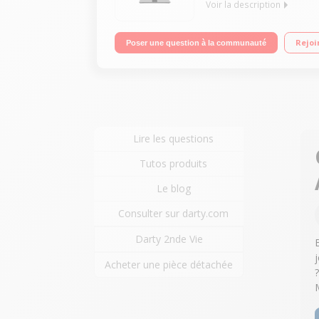
Voir la description
Ecran de 49.5 cm (19.5") - HDTV Rétro éclairage LE
Rejoi
Poser une question à la communauté
Lire les questions
Tutos produits
Le blog
Consulter sur darty.com
Darty 2nde Vie
Acheter une pièce détachée
?