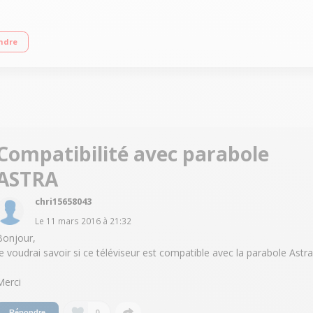
D Edge 1 HDMI, 1 USB avec fonction PVR, Port CI +, VGA
ndre
Compatibilité avec parabole
ASTRA
chri15658043
Le
11 mars 2016
à
21:32
Bonjour,
je voudrai savoir si ce téléviseur est compatible avec la parabole Astra
Merci
0
Répondre