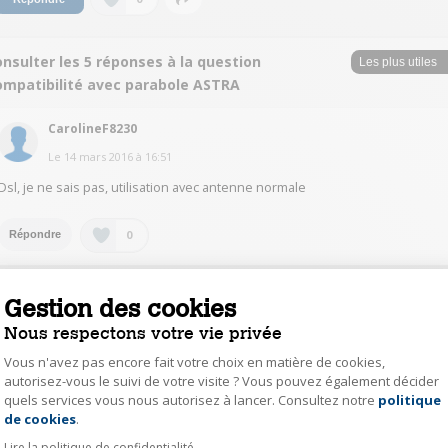
nsulter les 5 réponses à la question
ompatibilité avec parabole ASTRA
CarolineF8230
Le
14 mars 2016
à
16:51
Dsl, je ne sais pas, utilisation avec antenne normale
0
Répondre
SandraG6127
Gestion des cookies
Le
14 mars 2016
à
10:08
Nous respectons votre vie privée
Je ne connais pas la réponse. cordialement
Vous n'avez pas encore fait votre choix en matière de cookies,
autorisez-vous le suivi de votre visite ? Vous pouvez également décider
quels services vous nous autorisez à lancer. Consultez notre
politique
Axeptio consent
0
Répondre
de cookies
.
Lire la politique de confidentialité