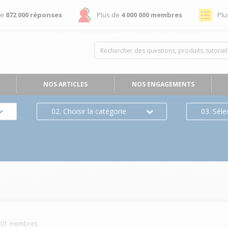
de
872 000 réponses
Plus de
4 000 000 membres
Plu
NOS ARTICLES
NOS ENGAGEMENTS
02. Choisir la catégorie
03. Séle
501
membres