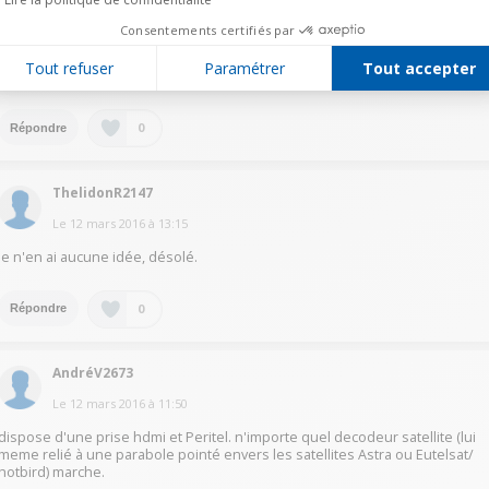
HaguenauerJ9397
Consentements certifiés par
Le
12 mars 2016
à
14:56
Tout refuser
Paramétrer
Tout accepter
c'est une TV normale qui fonctionne avec TOUT
0
Répondre
ThelidonR2147
Le
12 mars 2016
à
13:15
Je n'en ai aucune idée, désolé.
0
Répondre
AndréV2673
Le
12 mars 2016
à
11:50
dispose d'une prise hdmi et Peritel. n'importe quel decodeur satellite (lui
meme relié à une parabole pointé envers les satellites Astra ou Eutelsat/
hotbird) marche.