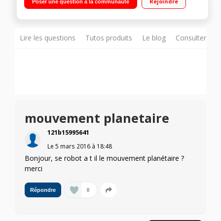
Rejoindre
Poser une question à la communauté
pâte, fouet, hachoir
Lire les questions
Tutos produits
Le blog
Consulter sur
mouvement planetaire
121b15995641
Le
5 mars 2016
à
18:48
Bonjour, se robot a t il le mouvement planétaire ?
merci
0
Répondre