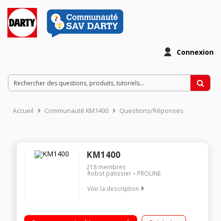
Connexion
Accueil
Communauté KM1400
Questions/Réponses
KM1400
218
membres
Robot patissier
PROLINE
Voir la description
Capacité du bol inox : 5 L + blender 1.2 L + hachoir Moteur de
1000 watts 6 vitesses + touche pulse Batteur, crochet pour la