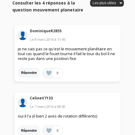
Consulter les 4 réponses à la
question mouvement planetaire
DominiqueR2855
Le
8 mars 2016
à
11:45
je ne sais pas ce qu'est le mouvement planétaire en
tout cas quand le fouet tourne il fait le tour du bol il ne
reste pas dans une position fixe
0
Répondre
CelineV7133
Le
7 mars 2016
à
08:50
oui il l'a (il bien 2 axes de rotation différents)
0
Répondre