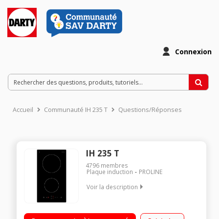
Connexion
Accueil
Communauté IH 235 T
Questions/Réponses
IH 235 T
4796
membres
Plaque induction
PROLINE
Voir la description
2 foyers induction Puissance du foyer principal : 2000 W 9
positions de cuisson