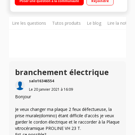
Rejoindre
Poser une question à la communauté
Lire les questions
Tutos produits
Le blog
Lire la notice
branchement électrique
salo16346554
Le
20 janvier 2021
à
16:09
Bonjour
Je veux changer ma plaque 2 feux défectueuse, la
prise murale(domino) étant difficile d'accès je veux
garder le cordon électrique et le raccorder à la Plaque
vitrocéramique PROLINE VH 23 T.
Est-ce possible?