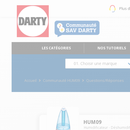
Plus 
LES CATÉGORIES
NOS TUTORIELS
01. Choisir une marque
Accueil
Communauté HUM09
Questions/Réponses
HUM09
Humidificateur - Déshumidif