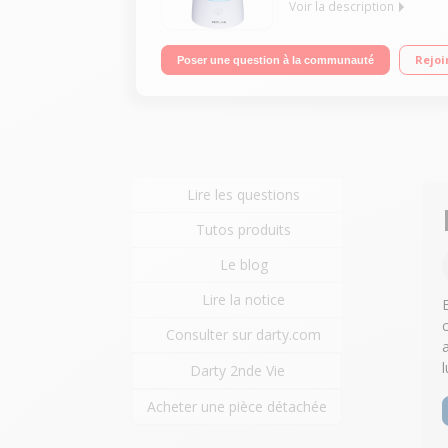
Voir la description
Humidification par ultrasons Surface couverte : j
Rejoi
Poser une question à la communauté
Lire les questions
Tutos produits
Le blog
Lire la notice
c
Consulter sur darty.com
Darty 2nde Vie
Acheter une pièce détachée