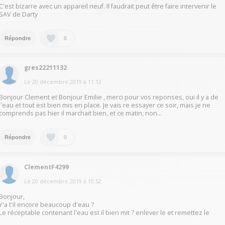
C'est bizarre avec un appareil neuf. Il faudrait peut être faire intervenir le
SAV de Darty
0
Répondre
gres22211132
Le
20 décembre 2019
à
11:12
Bonjour Clement et Bonjour Emilie , merci pour vos reponses, oui il y a de
l'eau et tout est bien mis en place. Je vais re essayer ce soir, mais je ne
comprends pas hier il marchait bien, et ce matin, non...
0
Répondre
ClementF4299
Le
20 décembre 2019
à
10:52
Bonjour,
Y'a t'il encore beaucoup d'eau ?
Le réceptable contenant l'eau est il bien mit ? enlever le et remettez le