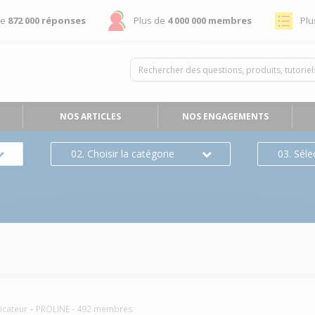
de
872 000 réponses
Plus de
4 000 000 membres
Plu
NOS ARTICLES
NOS ENGAGEMENTS
02. Choisir la catégorie
03. Séle
icateur
PROLINE
-
492
membres