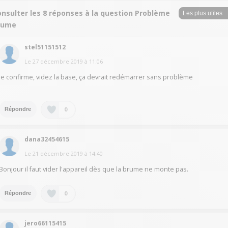
onsulter les 8 réponses à la question Problème
rume
stel51151512
Le
27 décembre 2019
à
11:06
Je confirme, videz la base, ça devrait redémarrer sans problème
0
Répondre
dana32454615
Le
21 décembre 2019
à
14:40
Bonjour il faut vider l'appareil dès que la brume ne monte pas.
0
Répondre
jero66115415