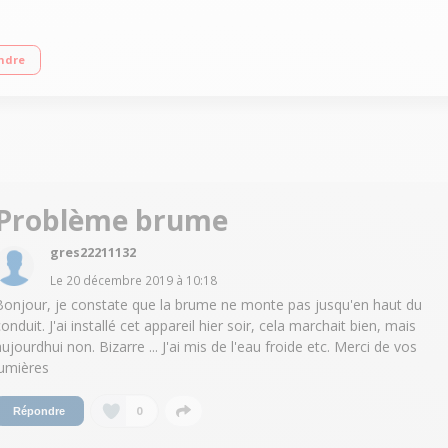
usqu'à 15 m² - Réservoir 0,8 L Autonomie 10 heures - Niveau sonore 38 dB Arrê
ndre
Problème brume
gres22211132
Le
20 décembre 2019
à
10:18
Bonjour, je constate que la brume ne monte pas jusqu'en haut du
onduit. J'ai installé cet appareil hier soir, cela marchait bien, mais
aujourdhui non. Bizarre ... J'ai mis de l'eau froide etc. Merci de vos
lumières
0
Répondre