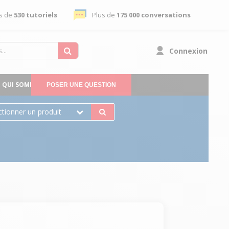
s de
530 tutoriels
Plus de
175 000 conversations
Connexion
QUI SOMMES-NOUS
POSER UNE QUESTION
ctionner un produit