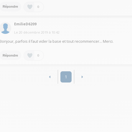
0
Répondre
EmilieD6209
Le
20 décembre 2019
à
10:42
Bonjour, parfois il faut vider la base et tout recommencer... Merci.
0
Répondre
1