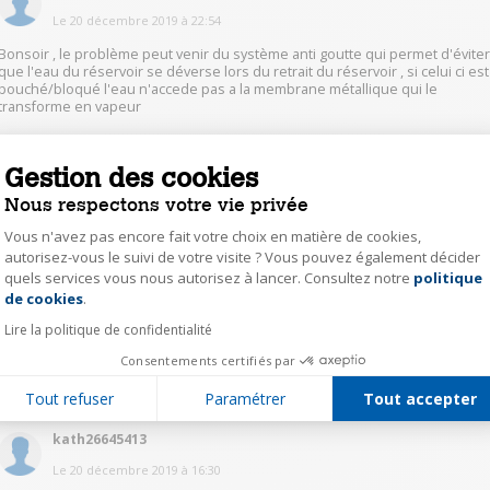
Le
20 décembre 2019
à
22:54
Bonsoir , le problème peut venir du système anti goutte qui permet d'évite
que l'eau du réservoir se déverse lors du retrait du réservoir , si celui ci est
bouché/bloqué l'eau n'accede pas a la membrane métallique qui le
transforme en vapeur
0
Répondre
Gestion des cookies
Nous respectons votre vie privée
YvonneC1972
Vous n'avez pas encore fait votre choix en matière de cookies,
Le
20 décembre 2019
à
21:09
autorisez-vous le suivi de votre visite ? Vous pouvez également décider
quels services vous nous autorisez à lancer. Consultez notre
politique
Axeptio consent
Si l'appareil est neuf, ce n'est absolument pas normal. A ramener chez
de cookies
.
Darty, mais ne pas rêver, leur SAV n'est plus ce qu'il était, c'est d'ailleurs
pour cette raison que je n'achète plus chez eux.
Lire la politique de confidentialité
Consentements certifiés par
0
Répondre
Tout refuser
Paramétrer
Tout accepter
kath26645413
Le
20 décembre 2019
à
16:30