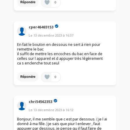
0
Répondre
cper46465153
Le
13 décembre 2023
à
16:37
En fait le bouton en dessous ne sert à rien pour
remettre le bac
il suffit de mettre les encoches du bac en face de
celles sur l appareil et d appuyer très légèrement
ca s enclenche tout seul
0
Répondre
chri54562353
Le
13 décembre 2023
à
16:12
Bonjour, il me semble que c est par dessous. ( je l ai
donné à ma fille. ) je sais que piur l enlever , faut
appuyer par dessous, je pense qu il faut faire de