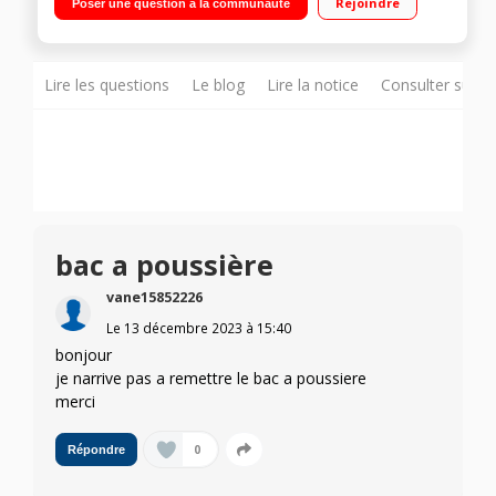
Rejoindre
Poser une question à la communauté
- 1 support mural
Lire les questions
Le blog
Lire la notice
Consulter sur d
bac a poussière
vane15852226
Le
13 décembre 2023
à
15:40
bonjour
je narrive pas a remettre le bac a poussiere
merci
0
Répondre