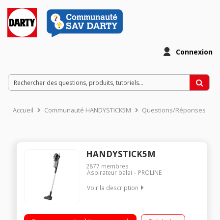
Connexion
Accueil
Communauté HANDYSTICK5M
Questions/Réponses
HANDYSTICK5M
2877
membres
Aspirateur balai
PROLINE
Voir la description
Fonction : sol, surfaces et plafond Puissance : jusqu'à 450
watts Capacité du réservoir : 0,4 L Inclus : 1 suceur plat/brosse