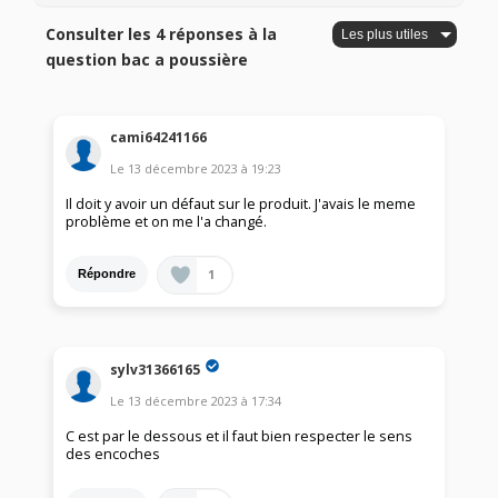
Consulter les 4 réponses à la
question bac a poussière
cami64241166
Le
13 décembre 2023
à
19:23
Il doit y avoir un défaut sur le produit. J'avais le meme
problème et on me l'a changé.
1
Répondre
sylv31366165
Le
13 décembre 2023
à
17:34
C est par le dessous et il faut bien respecter le sens
des encoches