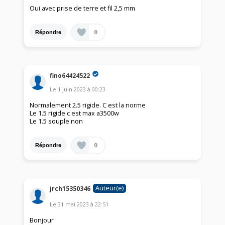
Oui avec prise de terre et fil 2,5 mm
0
Répondre
fino64424522
Le
1 juin 2023
à
00:23
Normalement 2.5 rigide. C est la norme
Le 1.5 rigide c est max a3500w
Le 1.5 souple non
0
Répondre
Auteur(e)
jrch15350346
Le
31 mai 2023
à
22:51
Bonjour