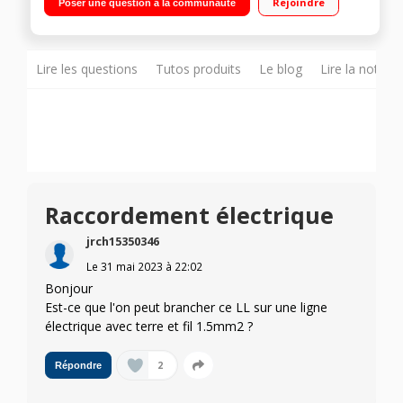
Rejoindre
Poser une question à la communauté
cm Le + : Programme rapide 15 min - Faible profondeur
Lire les questions
Tutos produits
Le blog
Lire la notice
Raccordement électrique
jrch15350346
Le
31 mai 2023
à
22:02
Bonjour
Est-ce que l'on peut brancher ce LL sur une ligne
électrique avec terre et fil 1.5mm2 ?
2
Répondre