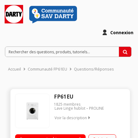
Connexion
Accueil
Communauté FP61EU
Questions/Réponses
FP61EU
1825
membres
Lave Linge hublot
PROLINE
Voir la description
Capacité 6kg (2 personnes) - Tambour 39,5 L Essorage
variable jusqu'à 1000 tours/min - 79dB L x H x P : 60 x 85 x 40