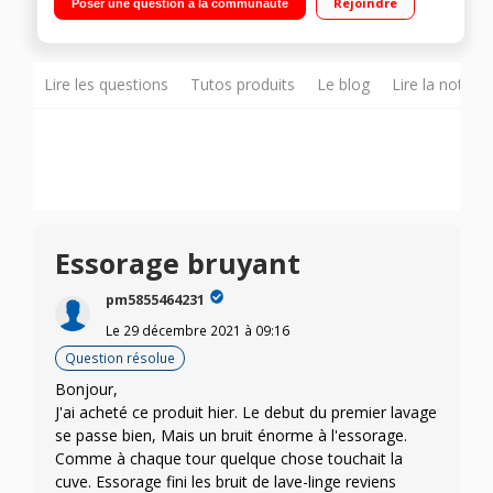
Rejoindre
Poser une question à la communauté
Programme rapide 15 min - Faible profondeur
Lire les questions
Tutos produits
Le blog
Lire la notice
Essorage bruyant
pm5855464231
Le
29 décembre 2021
à
09:16
Question résolue
Bonjour,
J'ai acheté ce produit hier. Le debut du premier lavage
se passe bien, Mais un bruit énorme à l'essorage.
Comme à chaque tour quelque chose touchait la
cuve. Essorage fini les bruit de lave-linge reviens