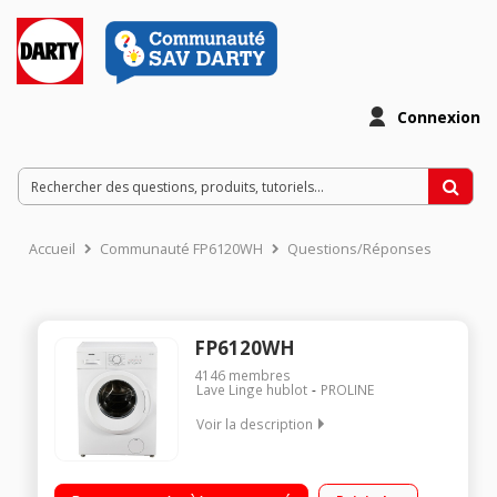
Connexion
Accueil
Communauté FP6120WH
Questions/Réponses
FP6120WH
4146
membres
Lave Linge hublot
PROLINE
Voir la description
Capacité 6kg (2 personnes) - Tambour 38 L Essorage variable
jusqu'à 1200 tours/min - 80dB L x H x P : 59.5 x 85 x 47 cm Le + :