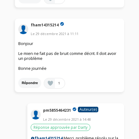
fham14315214
Le
29 décembre 2021
à
11:11
Bonjour
Le mien ne fait pas de bruit comme décrit. Il doit avoir
un problème
Bonne journée
1
Répondre
Auteur(e)
pm5855464231
Le
29 décembre 2021
à
14:48
Réponse approuvée par Darty
@fham14315214
Merci, problème résolu.sur la