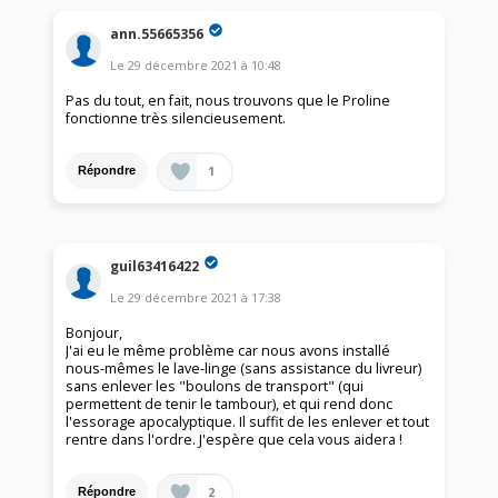
ann.55665356
Le
29 décembre 2021
à
10:48
Pas du tout, en fait, nous trouvons que le Proline
fonctionne très silencieusement.
1
Répondre
guil63416422
Le
29 décembre 2021
à
17:38
Bonjour,
J'ai eu le même problème car nous avons installé
nous-mêmes le lave-linge (sans assistance du livreur)
sans enlever les "boulons de transport" (qui
permettent de tenir le tambour), et qui rend donc
l'essorage apocalyptique. Il suffit de les enlever et tout
rentre dans l'ordre. J'espère que cela vous aidera !
2
Répondre