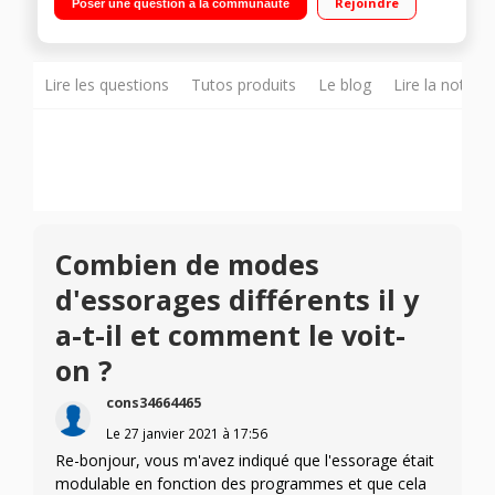
Rejoindre
Poser une question à la communauté
Programme rapide 15 min - Faible profondeur
Lire les questions
Tutos produits
Le blog
Lire la notice
Combien de modes
d'essorages différents il y
a-t-il et comment le voit-
on ?
cons34664465
Le
27 janvier 2021
à
17:56
Re-bonjour, vous m'avez indiqué que l'essorage était
modulable en fonction des programmes et que cela