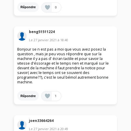
0
Répondre
beng51511224
Le
27 janvier 2021
à
18:40
Bonjour se n est pas a moi que vous avez posez la
question , mais je peu vous répondre que sur la
machine il y a pas d' écran tactile et pour savoir la
vitesse d'éssorage et le temps rien et marqué sur le
devant de la machine il faut prendre la notice pour
savoir( avec le temps ont se souvient des
programme??), c'est le seul bémol autrement bonne
machine.
1
Répondre
joen33664264
Le
27 janvier 2021
à
20:49