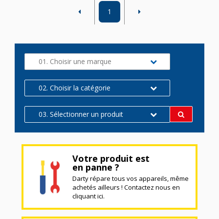
1
01. Choisir une marque
02. Choisir la catégorie
03. Sélectionner un produit
Votre produit est
en panne ?
Darty répare tous vos appareils, même
achetés ailleurs ! Contactez nous en
cliquant ici.