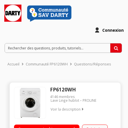
Connexion
Accueil
Communauté FP6120WH
Questions/Réponses
FP6120WH
4146
membres
Lave Linge hublot
PROLINE
Voir la description
Capacité 6kg (2 personnes) - Tambour 38 L Essorage variable
jusqu'à 1200 tours/min - 80dB L x H x P : 59.5 x 85 x 47 cm Le + :