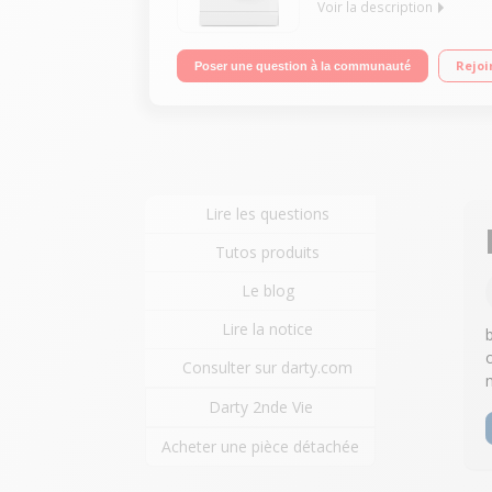
Voir la description
Capacité 6 kg (tambour 38 L) - Classe A++ Essora
Rejoi
Poser une question à la communauté
Lire les questions
Tutos produits
Le blog
Lire la notice
Consulter sur darty.com
Darty 2nde Vie
Acheter une pièce détachée