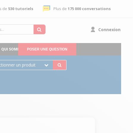
s de
530 tutoriels
Plus de
175 000 conversations
Connexion
QUI SOMMES-NOUS
POSER UNE QUESTION
ctionner un produit