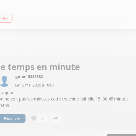
ge 1200 tours/min Fin différée 3/6/9 heures Programme rapide 15 min
ndre
le temps en minute
gmar15888582
Le
13 mai 2020
à
18:01
bonjour
on ne voit pas les minutes cette machine fait elle 15' 30'45'minute
merci
0
Répondre