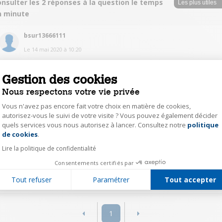
nsulter les 2 réponses à la question le temps
n minute
bsur13666111
Le
14 mai 2020
à
10:20
Bonjour, il y a les programmes '' quotidiens '' 15 ' 30' 45 mn, vraiment
pratiques
Gestion des cookies
Nous respectons votre vie privée
1
Répondre
Vous n'avez pas encore fait votre choix en matière de cookies,
autorisez-vous le suivi de votre visite ? Vous pouvez également décider
quels services vous nous autorisez à lancer. Consultez notre
politique
m.qu22566236
Axeptio consent
de cookies
.
Le
14 mai 2020
à
10:20
Lire la politique de confidentialité
oui a lavage quotidien
Consentements certifiés par
0
Répondre
Tout refuser
Paramétrer
Tout accepter
1