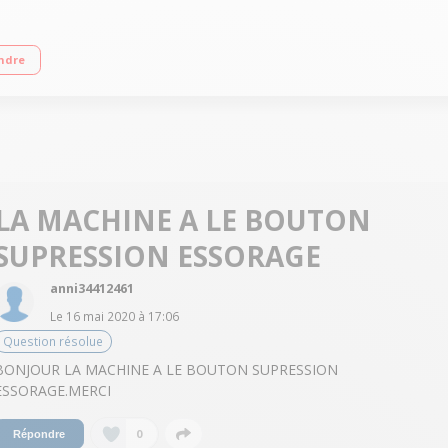
ge 1200 tours/min Fin différée 3/6/9 heures Programme rapide 15 min
ndre
LA MACHINE A LE BOUTON
SUPRESSION ESSORAGE
anni34412461
Le
16 mai 2020
à
17:06
Question résolue
BONJOUR LA MACHINE A LE BOUTON SUPRESSION
ESSORAGE.MERCI
0
Répondre