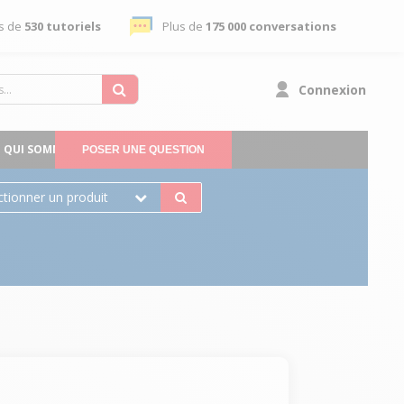
s de
530 tutoriels
Plus de
175 000 conversations
Connexion
QUI SOMMES-NOUS
POSER UNE QUESTION
ctionner un produit