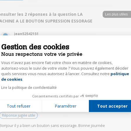
nsulter les 2 réponses à la question LA
ACHINE A LE BOUTON SUPRESSION ESSORAGE
jean52542151
Le
17 mai 2020
à
11:03
Gestion des cookies
Réponse approuvée par Darty
Nous respectons votre vie privée
Bonjour
Vous n'avez pas encore fait votre choix en matière de cookies,
je confirme bouton sans essorage
autorisez-vous le suivi de votre visite ? Vous pouvez également décider
Bonne journée
quels services vous nous autorisez à lancer. Consultez notre
politique
Axeptio consent
de cookies
.
0
Répondre
Lire la politique de confidentialité
Consentements certifiés par
vict31323353
Tout refuser
Paramétrer
Tout accepter
Le
16 mai 2020
à
18:57
Réponse jugée utile
Bonjour il y a bien un bouton sans essorage. Bonne journée