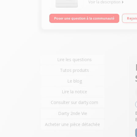
Voir la description
Capacité 6 kg (tambour 38 L) - Classe A++ Essora
Rejoi
Poser une question à la communauté
Lire les questions
Tutos produits
Le blog
Lire la notice
Consulter sur darty.com
Darty 2nde Vie
Acheter une pièce détachée