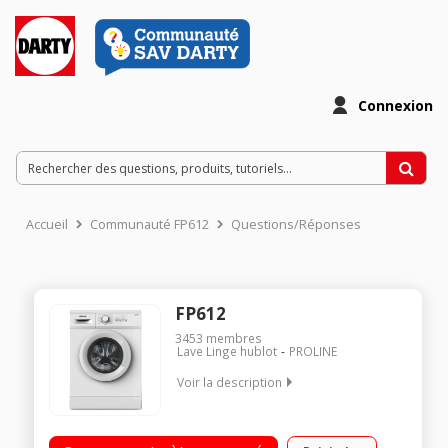
Connexion
Accueil
Communauté FP612
Questions/Réponses
FP612
3453
membres
Lave Linge hublot
PROLINE
Voir la description
Capacité 6 kg (tambour 38 L) - Classe A++ Essorage 1200
tours/min Fin différée 3/6/9 heures Programme rapide 15 min