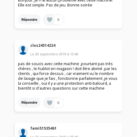
Bonjour, je n'ai aucun problème avec cette machine.
Elle est simple. Pas de jeu. Bonne soirée
0
Répondre
clos24514224
Le
20 septembre 2019
à
13:40
pas de soucis avec cette machine ,pourtant pas très
chères , le hublot en magasin ! doit être abimé ,par les
clients , qui force dessus , car vraiment vu le nombre
de lavage que je fais , fonctionne parfaitement ,je vous
la conseille , oui il y a une protection anti-balourd, a
bientôt si d'autres questions sur cette machine
0
Répondre
fami51535461
Le
20 septembre 2019
à
08:40