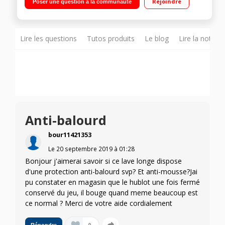
Rejoindre
Poser une question à la communauté
Lire les questions
Tutos produits
Le blog
Lire la notice
Anti-balourd
bour11421353
Le
20 septembre 2019
à
01:28
Bonjour j'aimerai savoir si ce lave longe dispose
d'une protection anti-balourd svp? Et anti-mousse?Jai
pu constater en magasin que le hublot une fois fermé
conservé du jeu, il bouge quand meme beaucoup est
ce normal ? Merci de votre aide cordialement