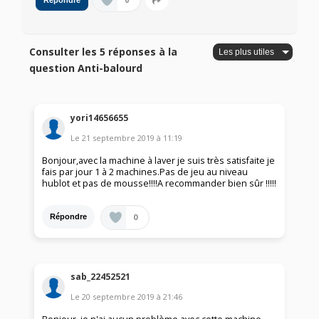
0
Répondre
Consulter les 5 réponses à la
question Anti-balourd
yori14656655
Le
21 septembre 2019
à
11:19
Bonjour,avec la machine à laver je suis très satisfaite je
fais par jour 1 à 2 machines.Pas de jeu au niveau
hublot et pas de mousse!!!!A recommander bien sûr !!!!!
0
Répondre
sab_22452521
Le
20 septembre 2019
à
21:46