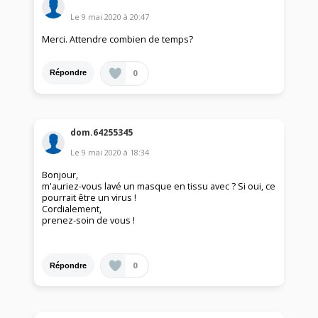
Le
9 mai 2020
à
20:47
Merci. Attendre combien de temps?
0
Répondre
dom.64255345
Le
9 mai 2020
à
18:34
Bonjour,
m'auriez-vous lavé un masque en tissu avec ? Si oui, ce
pourrait être un virus !
Cordialement,
prenez-soin de vous !
0
Répondre