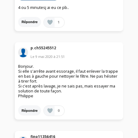
4 ou 5 minutesj ai eu ce pb..
1
Répondre
p.ch55245512
Le
9 mai 2020
à
21:51
Bonjour.
Si elle s'arrête avant essorage, il faut enlever la trappe
en bas à gauche pour nettoyer le filtre. Ne pas hésiter
à tirer fort.
Si c'est après lavage, je ne sais pas, mais essayer ma
solution de toute façon.
Philippe
0
Répondre
fino11356416