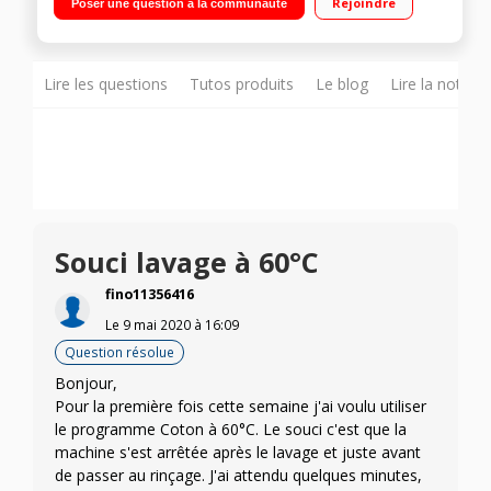
Rejoindre
Poser une question à la communauté
Fonction suppression essorage - Programme Ecolavage 20°C
Lire les questions
Tutos produits
Le blog
Lire la notice
Souci lavage à 60°C
fino11356416
Le
9 mai 2020
à
16:09
Question résolue
Bonjour,
Pour la première fois cette semaine j'ai voulu utiliser
le programme Coton à 60°C. Le souci c'est que la
machine s'est arrêtée après le lavage et juste avant
de passer au rinçage. J'ai attendu quelques minutes,