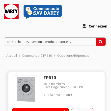
Connexion
Accueil
Communauté FP610
Questions/Réponses
FP610
3037
membres
Lave Linge hublot
PROLINE
Voir la description
Capacité 6 kg (tambour 44 L) - Classe A++ Essorage variable
jusqu'à 1000 tours/min Départ différé 3/6/9/12 heures