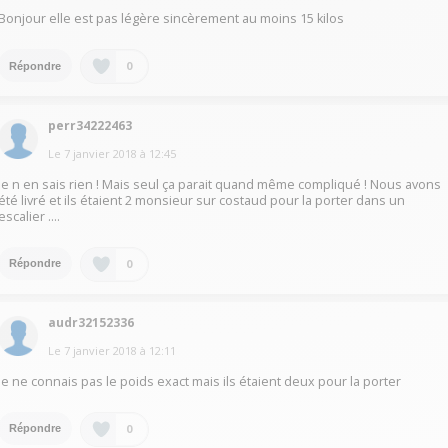
Bonjour elle est pas légère sincèrement au moins 15 kilos
0
Répondre
perr34222463
Le
7 janvier 2018
à
12:45
Je n en sais rien ! Mais seul ça parait quand même compliqué ! Nous avons
été livré et ils étaient 2 monsieur sur costaud pour la porter dans un
escalier ....
0
Répondre
audr32152336
Le
7 janvier 2018
à
12:11
je ne connais pas le poids exact mais ils étaient deux pour la porter
0
Répondre