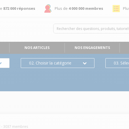
de
872 000 réponses
Plus de
4 000 000 membres
Plu
NOS ARTICLES
NOS ENGAGEMENTS
02. Choisir la catégorie
03. Séle
E
-
3037
membres