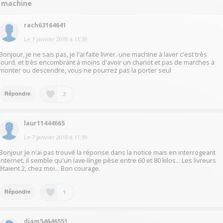
a machine
rach63164641
Le
7 janvier 2018
à
11:39
Bonjour, je ne sais pas, je l'ai faite livrer. une machine à laver c'est très
lourd. et très encombrant à moins d'avoir un chariot et pas de marches à
monter ou descendre, vous ne pourrez pas la porter seul
2
Répondre
laur11444665
Le
7 janvier 2018
à
11:39
Bonjour Je n'ai pas trouvé la réponse dans la notice mais en interrogeant
Internet, il semble qu'un lave-linge pèse entre 60 et 80 kilos… Les livreurs
étaient 2, chez moi… Bon courage.
1
Répondre
diam54646551