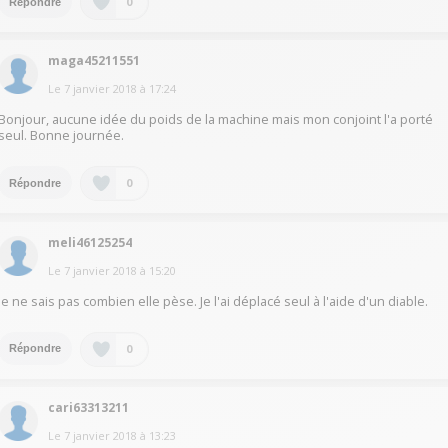
0
Répondre
maga45211551
Le
7 janvier 2018
à
17:24
Bonjour, aucune idée du poids de la machine mais mon conjoint l'a porté
seul. Bonne journée.
0
Répondre
meli46125254
Le
7 janvier 2018
à
15:20
Je ne sais pas combien elle pèse. Je l'ai déplacé seul à l'aide d'un diable.
0
Répondre
cari63313211
Le
7 janvier 2018
à
13:23