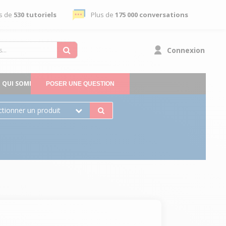
s de
530 tutoriels
Plus de
175 000 conversations
Connexion
QUI SOMMES-NOUS
POSER UNE QUESTION
ctionner un produit