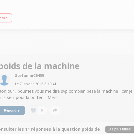
age variable jusqu'à 1000 tours/min Départ différé 3/6/9/12 heures Fonction
ndre
poids de la machine
StefaniniC6459
Le
7 janvier 2018
à
10:41
Bonjour , pourriez vous me dire svp combien pese la machine , car je
uis seul pour la porter !!! Merci
0
Répondre
nsulter les 11 réponses à la question poids de