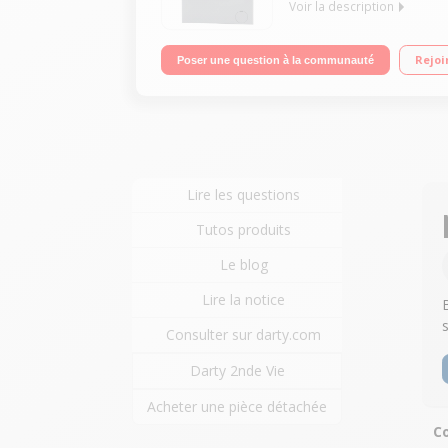
Voir la description
Capacité 6 kg (tambour 44 L) - Classe A++ Essor
Rejoi
Poser une question à la communauté
Lire les questions
Tutos produits
Le blog
Lire la notice
s
Consulter sur darty.com
Darty 2nde Vie
Acheter une pièce détachée
Co