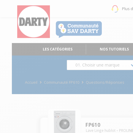
Plus 
LES CATÉGORIES
NOS TUTORIELS
01. Choisir une marque
Accueil
Communauté FP610
Questions/Réponses
FP610
Lave Linge hublot
PROLIN