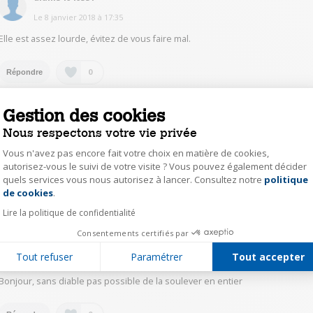
Le
8 janvier 2018
à
17:35
Elle est assez lourde, évitez de vous faire mal.
0
Répondre
Gestion des cookies
demu12163245
Nous respectons votre vie privée
Le
8 janvier 2018
à
12:13
Vous n'avez pas encore fait votre choix en matière de cookies,
Bonjour,je ne connais pas le poids exact mais il est impossible de la porter
seul
autorisez-vous le suivi de votre visite ? Vous pouvez également décider
quels services vous nous autorisez à lancer. Consultez notre
politique
Axeptio consent
de cookies
.
0
Répondre
Lire la politique de confidentialité
Consentements certifiés par
lion51113642
Tout refuser
Paramétrer
Tout accepter
Le
7 janvier 2018
à
19:22
Bonjour, sans diable pas possible de la soulever en entier