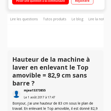
Rejoindre
Poser une question à la communauté
Fonction suppression essorage - Programme Ecolavage 20°C
Lire les questions
Tutos produits
Le blog
Lire la notice
Hauteur de la machine à
laver en enlevant le Top
amovible = 82,9 cm sans
barre ?
mjea15373855
Le
1 août 2017
à
17:47
Bonjour, j'ai une hauteur de 83 cm sous le plan de
travail. En enlevant le Top amovible, il est donné 82,9