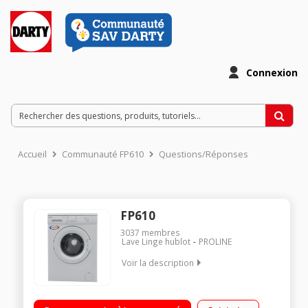
Connexion
Accueil
Communauté FP610
Questions/Réponses
FP610
3037
membres
Lave Linge hublot
PROLINE
Voir la description
Capacité 6 kg (tambour 44 L) - Classe A++ Essorage variable
jusqu'à 1000 tours/min Départ différé 3/6/9/12 heures