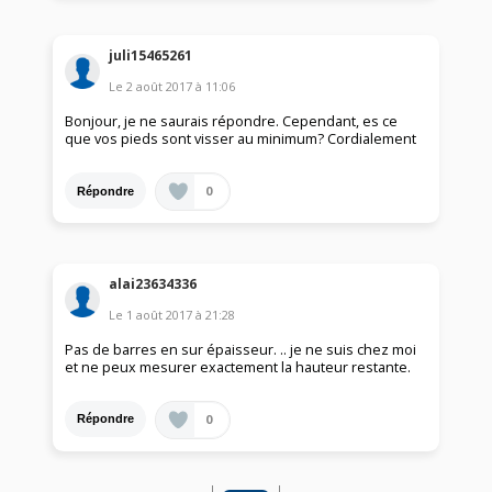
juli15465261
Le
2 août 2017
à
11:06
Bonjour, je ne saurais répondre. Cependant, es ce
que vos pieds sont visser au minimum? Cordialement
0
Répondre
alai23634336
Le
1 août 2017
à
21:28
Pas de barres en sur épaisseur. .. je ne suis chez moi
et ne peux mesurer exactement la hauteur restante.
0
Répondre