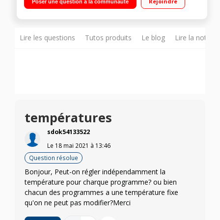
Rejoindre
Poser une question à la communauté
heures Fonction suppression essorage - Programme Eco
lavage 20°C
Lire les questions
Tutos produits
Le blog
Lire la notice
températures
sdok54133522
Le
18 mai 2021
à
13:46
Question résolue
Bonjour, Peut-on régler indépendamment la
température pour charque programme? ou bien
chacun des programmes a une température fixe
qu'on ne peut pas modifier?Merci