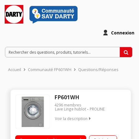
Connexion
Accueil
Communauté FP601WH
Questions/Réponses
FP601WH
4296
membres
Lave Linge hublot
PROLINE
Voir la description
Capacité 6kg (tambour 44 L) - Classe énergétique D Essorage
variable jusqu'à 1000 tours/min - 76dB Départ différé 3/6/9/12