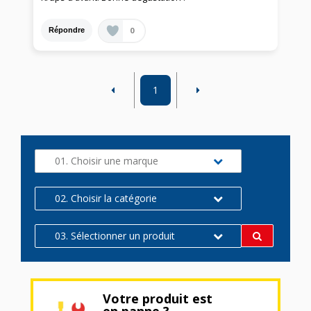
0
Répondre
1
01. Choisir une marque
02. Choisir la catégorie
03. Sélectionner un produit
Votre produit est
en panne ?