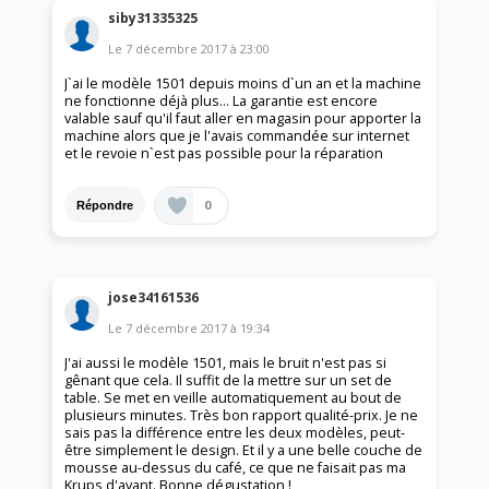
siby31335325
Le
7 décembre 2017
à
23:00
J`ai le modèle 1501 depuis moins d`un an et la machine
ne fonctionne déjà plus... La garantie est encore
valable sauf qu'il faut aller en magasin pour apporter la
machine alors que je l'avais commandée sur internet
et le revoie n`est pas possible pour la réparation
0
Répondre
jose34161536
Le
7 décembre 2017
à
19:34
J'ai aussi le modèle 1501, mais le bruit n'est pas si
gênant que cela. Il suffit de la mettre sur un set de
table. Se met en veille automatiquement au bout de
plusieurs minutes. Très bon rapport qualité-prix. Je ne
sais pas la différence entre les deux modèles, peut-
être simplement le design. Et il y a une belle couche de
mousse au-dessus du café, ce que ne faisait pas ma
Krups d'avant. Bonne dégustation !