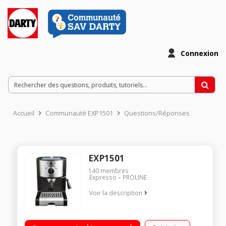
Connexion
Accueil
Communauté EXP1501
Questions/Réponses
EXP1501
140
membres
Expresso
PROLINE
Voir la description
Pression 15 bar - café moulu Système de chauffe thermoblock
Buse vapeur, eau chaude et fonction cappuccino Réservoir