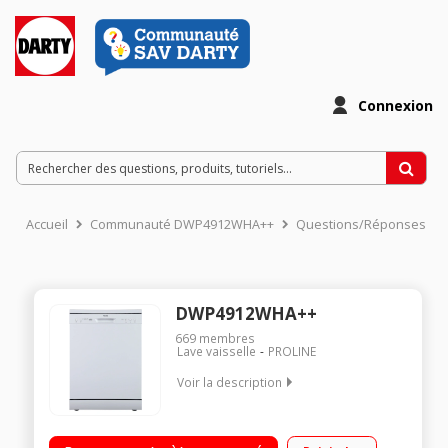
Connexion
Accueil
Communauté DWP4912WHA++
Questions/Réponses
DWP4912WHA++
669
membres
Lave vaisselle
PROLINE
Voir la description
Largeur 60 cm (12 couverts) - 49 dB Consommation d'eau 11
L/cycle - Classe A++ Départ différé 3/6/9 heures Option demi-