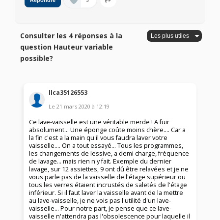
5
Répondre
Consulter les 4 réponses à la
question Hauteur variable
possible?
llca35126553
Le
21 mars 2020
à
12:19
Ce lave-vaisselle est une véritable merde ! A fuir
absolument... Une éponge coûte moins chère.... Car a
la fin c'est a la main qu'il vous faudra laver votre
vaisselle.... On a tout essayé... Tous les programmes,
les changements de lessive, a demi charge, fréquence
de lavage... mais rien n'y fait. Exemple du dernier
lavage, sur 12 assiettes, 9 ont dû être relavées et je ne
vous parle pas de la vaisselle de l'étage supérieur ou
tous les verres étaient incrustés de saletés de l'étage
inférieur. Si il faut laver la vaisselle avant de la mettre
au lave-vaisselle, je ne vois pas l'utilité d'un lave-
vaisselle... Pour notre part, je pense que ce lave-
vaisselle n'attendra pas l'obsolescence pour laquelle il