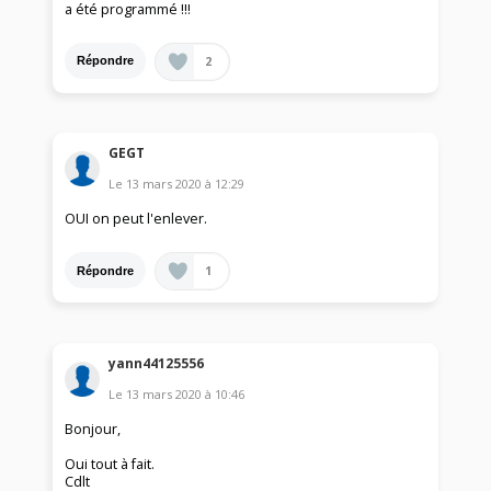
a été programmé !!!
2
Répondre
GEGT
Le
13 mars 2020
à
12:29
OUI on peut l'enlever.
1
Répondre
yann44125556
Le
13 mars 2020
à
10:46
Bonjour,
Oui tout à fait.
Cdlt